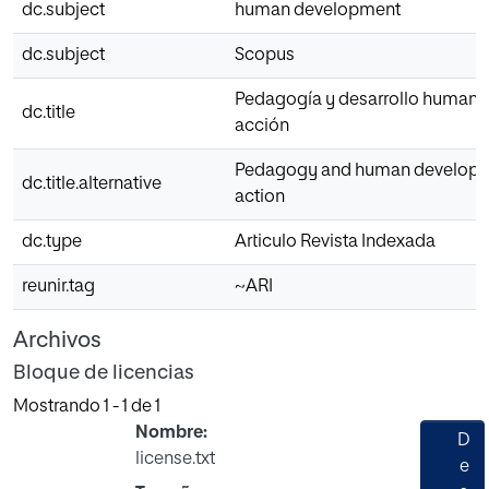
dc.subject
human development
dc.subject
Scopus
Pedagogía y desarrollo humano.
dc.title
acción
Pedagogy and human developme
dc.title.alternative
action
dc.type
Articulo Revista Indexada
reunir.tag
~ARI
Archivos
Bloque de licencias
Mostrando
1 - 1 de 1
Nombre:
D
license.txt
e