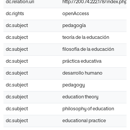
dc.relation.uri
http://200.74.222.178/index.php
dc.rights
openAccess
dc.subject
pedagogía
dc.subject
teoría de la educación
dc.subject
filosofía de la educación
dc.subject
práctica educativa
dc.subject
desarrollo humano
dc.subject
pedagogy
dc.subject
education theory
dc.subject
philosophy of education
dc.subject
educational practice