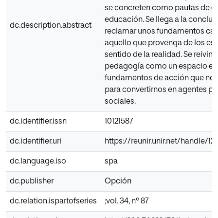
se concreten como pautas de def
educación. Se llega a la conclu
dc.description.abstract
reclamar unos fundamentos cap
aquello que provenga de los est
sentido de la realidad. Se reivind
pedagogía como un espacio en e
fundamentos de acción que no
para convertirnos en agentes p
sociales.
dc.identifier.issn
10121587
dc.identifier.uri
https://reunir.unir.net/handle/1
dc.language.iso
spa
dc.publisher
Opción
dc.relation.ispartofseries
;vol. 34, nº 87