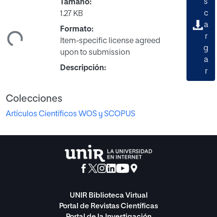
s
Tamaño:
c
1.27 KB
ando...
a
Formato:
r
Item-specific license agreed
g
upon to submission
a
Descripción:
r
Colecciones
Artículos Científicos WOS y SCOPUS
UNIR Biblioteca Virtual
Portal de Revistas Científicas
Portal de la Investigación