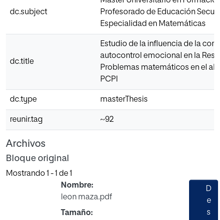
Máster Universitario en Formació
dc.subject
Profesorado de Educación Secun
Especialidad en Matemáticas
Estudio de la influencia de la conc
autocontrol emocional en la Reso
dc.title
Problemas matemáticos en el a
PCPI
dc.type
masterThesis
reunir.tag
~92
Archivos
Bloque original
Mostrando
1 - 1 de 1
Nombre:
D
leon maza.pdf
e
s
Tamaño: