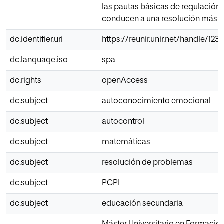
las pautas básicas de regulación
conducen a una resolución más co
dc.identifier.uri
https://reunir.unir.net/handle/12
dc.language.iso
spa
dc.rights
openAccess
dc.subject
autoconocimiento emocional
dc.subject
autocontrol
dc.subject
matemáticas
dc.subject
resolución de problemas
dc.subject
PCPI
dc.subject
educación secundaria