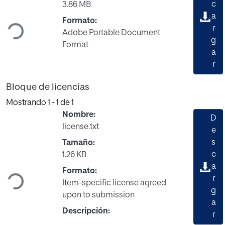
c
3.86 MB
Cargando...
a
Formato:
r
Adobe Portable Document
g
Format
a
r
Bloque de licencias
Mostrando
1 - 1 de 1
Nombre:
D
license.txt
e
s
Tamaño:
c
1.26 KB
Cargando...
a
Formato:
r
Item-specific license agreed
g
upon to submission
a
Descripción:
r