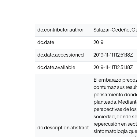
dc.contributor.author
Salazar-Cedeño, G
dc.date
2019
dc.date.accessioned
2019-11-11T12:51:18Z
dc.date.available
2019-11-11T12:51:18Z
El embarazo precoz
contumaz sus result
pensamiento donde 
planteada. Mediante
perspectivas de lo
sociedad, donde se 
repercusión en sect
dc.description.abstract
sintomatología que 