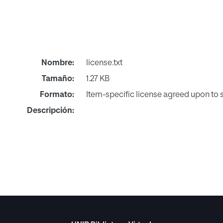
Nombre:
license.txt
Tamaño:
1.27 KB
Formato:
Item-specific license agreed upon to
Descripción: