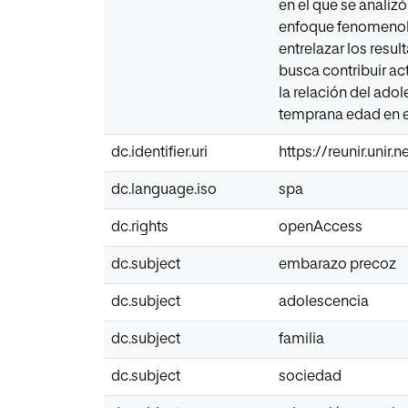
en el que se analizó
enfoque fenomenoló
entrelazar los resu
busca contribuir ac
la relación del ado
temprana edad en el
dc.identifier.uri
https://reunir.unir
dc.language.iso
spa
dc.rights
openAccess
dc.subject
embarazo precoz
dc.subject
adolescencia
dc.subject
familia
dc.subject
sociedad