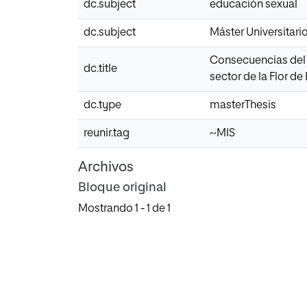
dc.subject
educación sexual
dc.subject
Máster Universitari
Consecuencias del e
dc.title
sector de la Flor de
dc.type
masterThesis
reunir.tag
~MIS
Archivos
Bloque original
Mostrando
1 - 1 de 1