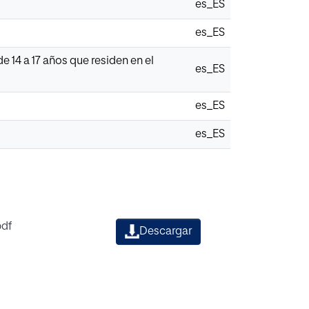
es_ES
es_ES
 14 a 17 años que residen en el
es_ES
es_ES
es_ES
pdf
Descargar