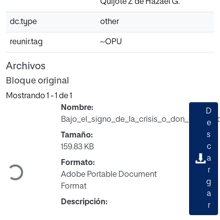
Quijote Z de Házael G.
dc.type
other
reunir.tag
~OPU
Archivos
Bloque original
Mostrando
1 - 1 de 1
Nombre:
D
Bajo_el_signo_de_la_crisis_o_don_Quijot.p
e
s
Tamaño:
Cargando...
c
159.83 KB
a
Formato:
r
Adobe Portable Document
g
Format
a
Descripción:
r