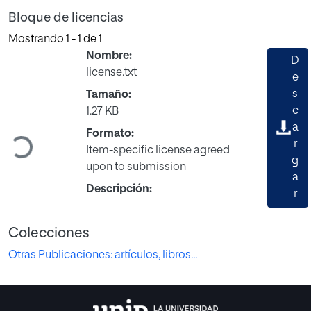
Bloque de licencias
Mostrando
1 - 1 de 1
Nombre:
D
license.txt
e
s
Tamaño:
Cargando...
c
1.27 KB
a
Formato:
r
Item-specific license agreed
g
upon to submission
a
Descripción:
r
Colecciones
Otras Publicaciones: artículos, libros...