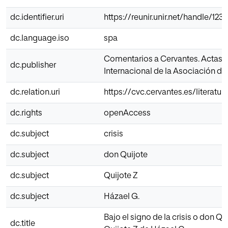
dc.identifier.uri
https://reunir.unir.net/handle/12
dc.language.iso
spa
Comentarios a Cervantes. Actas s
dc.publisher
Internacional de la Asociación de
dc.relation.uri
https://cvc.cervantes.es/literatur
dc.rights
openAccess
dc.subject
crisis
dc.subject
don Quijote
dc.subject
Quijote Z
dc.subject
Házael G.
Bajo el signo de la crisis o don Qu
dc.title