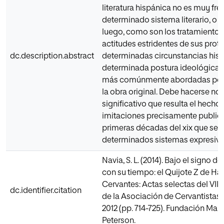
literatura hispánica no es muy frec
determinado sistema literario, o 
luego, como son los tratamientos
actitudes estridentes de sus prot
dc.description.abstract
determinadas circunstancias histó
determinada postura ideológica, e
más comúnmente abordadas por 
la obra original. Debe hacerse not
significativo que resulta el hech
imitaciones precisamente publicada
primeras décadas del xix que se or
determinados sistemas expresivo
Navia, S. L. (2014). Bajo el signo de
con su tiempo: el Quijote Z de Há
Cervantes: Actas selectas del VII
dc.identifier.citation
de la Asociación de Cervantistas, 
2012 (pp. 714-725). Fundación Mar
Peterson.