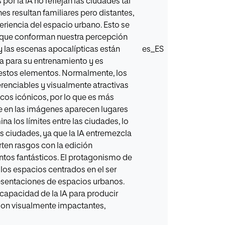
or la IA no reflejan las ciudades tal
 resultan familiares pero distantes,
riencia del espacio urbano. Esto se
l que conforman nuestra percepción
 y las escenas apocalípticas están
es_ES
a para su entrenamiento y es
 estos elementos. Normalmente, los
erenciables y visualmente atractivas
icos icónicos, por lo que es más
e en las imágenes aparecen lugares
na los límites entre las ciudades, lo
las ciudades, ya que la IA entremezcla
rten rasgos con la edición
ntos fantásticos. El protagonismo de
 los espacios centrados en el ser
esentaciones de espacios urbanos.
 capacidad de la IA para producir
 son visualmente impactantes,