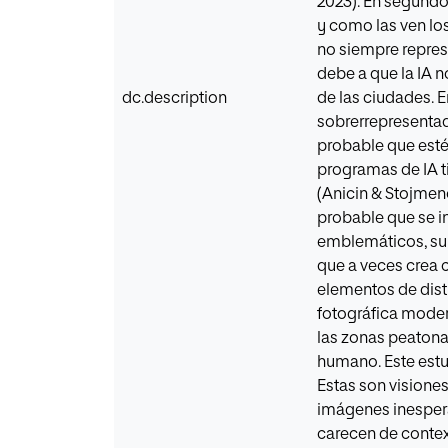
2023). En segundo 
y como las ven lo
no siempre repres
debe a que la IA 
dc.description
de las ciudades. E
sobrerrepresentad
probable que esté
programas de IA ti
(Anicin & Stojmeno
probable que se i
emblemáticos, su r
que a veces crea c
elementos de dist
fotográfica moder
las zonas peatonal
humano. Este estu
Estas son visiones
imágenes inespera
carecen de context