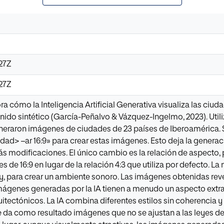
27Z
27Z
ra cómo la Inteligencia Artificial Generativa visualiza las ciu
nido sintético (García-Peñalvo & Vázquez-Ingelmo, 2023). Util
neraron imágenes de ciudades de 23 países de Iberoamérica. 
dad> –ar 16:9» para crear estas imágenes. Esto deja la genera
ás modificaciones. El único cambio es la relación de aspecto, 
s de 16:9 en lugar de la relación 4:3 que utiliza por defecto. 
y, para crear un ambiente sonoro. Las imágenes obtenidas re
 imágenes generadas por la IA tienen a menudo un aspecto extr
itectónicos. La IA combina diferentes estilos sin coherencia y
 da como resultado imágenes que no se ajustan a las leyes de la