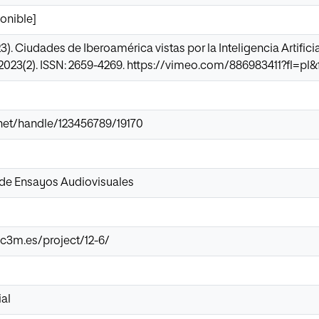
onible]
. Ciudades de Iberoamérica vistas por la Inteligencia Artifici
, 2023(2). ISSN: 2659-4269. https://vimeo.com/886983411?fl=pl&
r.net/handle/123456789/19170
 de Ensayos Audiovisuales
uc3m.es/project/12-6/
ial