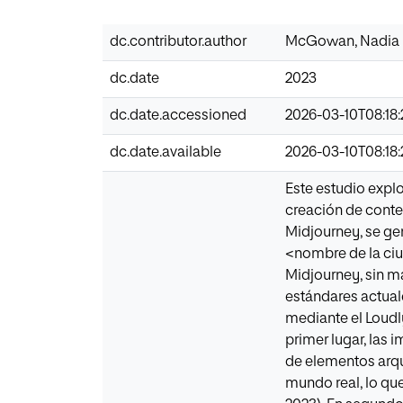
dc.contributor.author
McGowan, Nadia
dc.date
2023
dc.date.accessioned
2026-03-10T08:18:
dc.date.available
2026-03-10T08:18:
Este estudio explo
creación de conte
Midjourney, se ge
<nombre de la ciu
Midjourney, sin m
estándares actuale
mediante el Loudl
primer lugar, las
de elementos arqu
mundo real, lo que