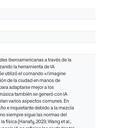
dades iberoamericanas a través de la
izando la herramienta de IA
Se utilizó el comando «/imagine
ción de la ciudad en manos de
para adaptarse mejor a los
La música también se generó con IA
velan varios aspectos comunes. En
año e inquietante debido a la mezcla
 no siempre sigue las normas del
 física (Hanafy, 2023; Wang et al.,