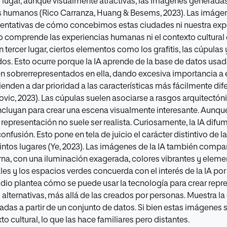
lugar, aunque visualmente atractivas, las imágenes generadas p
s humanos (Rico Carranza, Huang & Besems, 2023). Las imágenes
entativas de cómo concebimos estas ciudades ni nuestra expe
no comprende las experiencias humanas ni el contexto cultura
n tercer lugar, ciertos elementos como los grafitis, las cúpulas
os. Esto ocurre porque la IA aprende de la base de datos usad
n sobrerrepresentados en ella, dando excesiva importancia a
enden a dar prioridad a las características más fácilmente dif
vic, 2023). Las cúpulas suelen asociarse a rasgos arquitectón
ncluyan para crear una escena visualmente interesante. Aunqu
epresentación no suele ser realista. Curiosamente, la IA difumi
onfusión. Esto pone en tela de juicio el carácter distintivo de 
intos lugares (Ye, 2023). Las imágenes de la IA también compa
na, con una iluminación exagerada, colores vibrantes y eleme
es y los espacios verdes concuerda con el interés de la IA por
dio plantea cómo se puede usar la tecnología para crear repr
 alternativas, más allá de las creados por personas. Muestra la
das a partir de un conjunto de datos. Si bien estas imágenes
o cultural, lo que las hace familiares pero distantes.