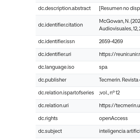
dc.description.abstract
[Resumen no disp
McGowan, N. (2023)
dc.identifier.citation
Audiovisuales, 12
dc.identifier.issn
2659-4269
dc.identifier.uri
https://reunir.uni
dc.language.iso
spa
dc.publisher
Tecmerin. Revista
dc.relation.ispartofseries
;vol., nº 12
dc.relation.uri
https://tecmerin.
dc.rights
openAccess
dc.subject
inteligencia artific