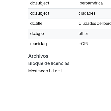
dc.subject
iberoamérica
dc.subject
ciudades
dc.title
Ciudades de Iberoa
dc.type
other
reunir.tag
~OPU
Archivos
Bloque de licencias
Mostrando
1 - 1 de 1