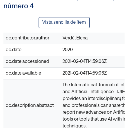
número 4
Vista sencilla de ítem
dc.contributor.author
Verdú, Elena
dc.date
2020
dc.date.accessioned
2021-02-04T14:59:06Z
dc.date.available
2021-02-04T14:59:06Z
The International Journal of Int
and Artificial Intelligence - IJIM
provides an interdisciplinary fo
dc.description.abstract
and professionals can share thei
report new advances on Artificial
tools or tools that use AI with i
techniques.