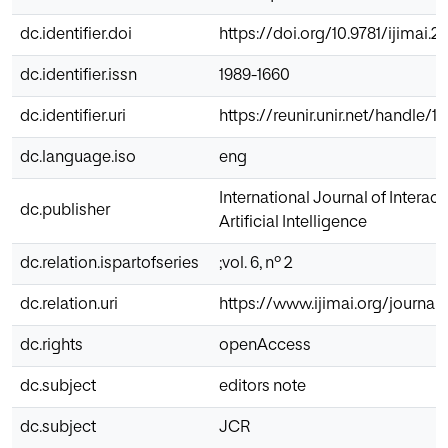
dc.identifier.doi
https://doi.org/10.9781/ijimai.
dc.identifier.issn
1989-1660
dc.identifier.uri
https://reunir.unir.net/handle/
dc.language.iso
eng
International Journal of Interac
dc.publisher
Artificial Intelligence
dc.relation.ispartofseries
;vol. 6, nº 2
dc.relation.uri
https://www.ijimai.org/journal/
dc.rights
openAccess
dc.subject
editors note
dc.subject
JCR