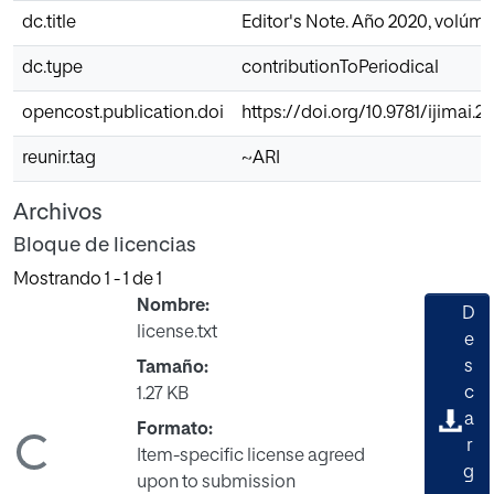
dc.title
Editor's Note. Año 2020, volúm
dc.type
contributionToPeriodical
opencost.publication.doi
https://doi.org/10.9781/ijimai.
reunir.tag
~ARI
Archivos
Bloque de licencias
Mostrando
1 - 1 de 1
Nombre:
D
license.txt
e
s
Tamaño:
c
1.27 KB
a
Formato:
Cargando...
r
Item-specific license agreed
g
upon to submission