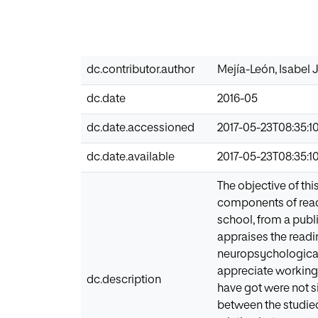
dc.contributor.author
Mejía-León, Isabel 
dc.date
2016-05
dc.date.accessioned
2017-05-23T08:35:1
dc.date.available
2017-05-23T08:35:1
The objective of th
components of readi
school, from a publ
appraises the readi
neuropsychological 
appreciate working
dc.description
have got were not sig
between the studied 