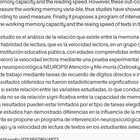
mory capacity and the reading speed. However, these out-com
sure the working memory varia-ble, thus studies have showed 
ing to used measure. Finally it pruposes a program of interv
he working memory capacity and the reaing speed of texts in t
estudio es el análisis de la relación que existe entre la memoria
abilidad de lectura, que es la velocidad lectora, en un grup
 institución educativa pública, con edades comprendidas entre l
e valoró la velocidad lectora mediante una prueba experimental 
ía neuropsicológica NEUROPSI Atención y Me-moria (Ostrosky-So
de trabajo mediante tareas de recuerdo de dígitos directos e i
sultados obtenidos no fueron estadísticamente significativos t
si existe relación entre las variables estudiadas, lo que conduc
a no se da relación signi-ficativa entre la capacidad de memor
 resultados pueden estar limitados por el tipo de tareas elegi
e estudios han demostrado diferencias en la influencia de la
te se propone un programa de intervención neuropsicológica
jo y la velocidad de lectura de textos en los estudiantes sel