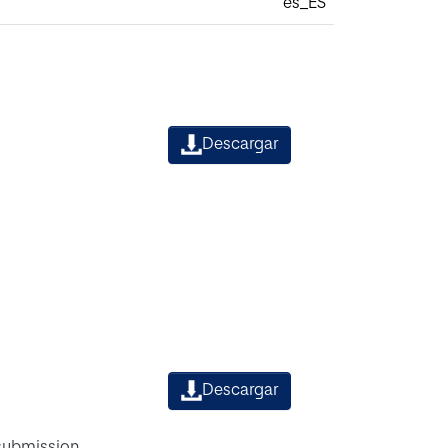
es_ES
Descargar
Descargar
 submission