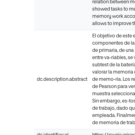
relation between me
showed tasks to mea
memory work accord
allows to improve t
El objetivo de este 
componentes de la h
de primaria, de una
entre va-riables, s
subtest de la bater
valorar la memoria 
dc.description.abstract
de memo-ria. Los re
de Pearson para ver 
muestra seleccionad
Sin embargo, es-tos
de trabajo, dado qu
empleada. Finalmen
de memoria de traba