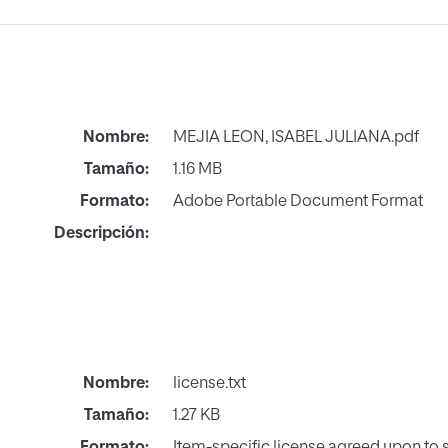
Nombre:
MEJIA LEON, ISABEL JULIANA.pdf
Tamaño:
1.16 MB
Formato:
Adobe Portable Document Format
Descripción:
Nombre:
license.txt
Tamaño:
1.27 KB
Formato:
Item-specific license agreed upon to