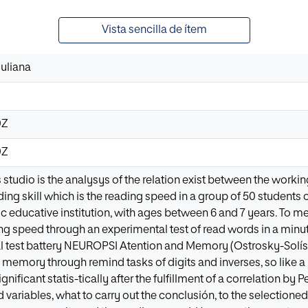
Vista sencilla de ítem
Juliana
0Z
0Z
is studio is the analysys of the relation exist between the wor
ng skill which is the reading speed in a group of 50 students
ic educative institution, with ages between 6 and 7 years. To m
ng speed through an experimental test of read words in a minut
test battery NEUROPSI Atention and Memory (Ostrosky-Solís et 
 memory through remind tasks of digits and inverses, so like
nificant statis-tically after the fulfillment of a correlation by P
variables, what to carry out the conclusión, to the selectioned