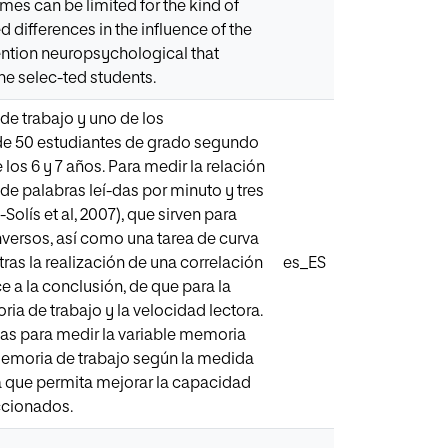
es can be limited for the kind of
differences in the influence of the
ention neuropsychological that
he selec-ted students.
 de trabajo y uno de los
o de 50 estudiantes de grado segundo
os 6 y 7 años. Para medir la relación
de palabras leí-das por minuto y tres
lís et al, 2007), que sirven para
nversos, así como una tarea de curva
ras la realización de una correlación
es_ES
e a la conclusión, de que para la
ia de trabajo y la velocidad lectora.
das para medir la variable memoria
 memoria de trabajo según la medida
 que permita mejorar la capacidad
eccionados.