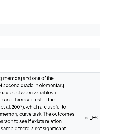
king memory and one of the
 of second grade in elementary
easure between variables, it
e and three subtest of the
al, 2007), which are useful to
 a memory curve task. The outcomes
es_ES
earson to see if exists relation
 sample there is not significant