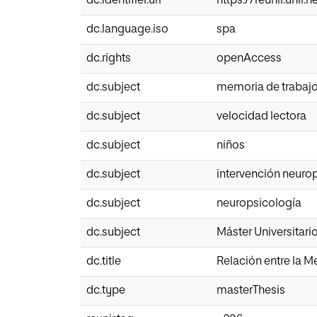
dc.identifier.uri
https://reunir.unir
dc.language.iso
spa
dc.rights
openAccess
dc.subject
memoria de trabaj
dc.subject
velocidad lectora
dc.subject
niños
dc.subject
intervención neuro
dc.subject
neuropsicología
dc.subject
Máster Universitar
dc.title
Relación entre la M
dc.type
masterThesis