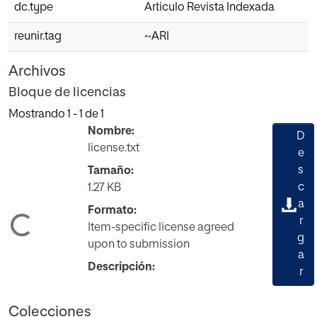
dc.type
Articulo Revista Indexada
reunir.tag
~ARI
Archivos
Bloque de licencias
Mostrando
1 - 1 de 1
Nombre:
D
license.txt
e
s
Tamaño:
c
1.27 KB
a
Formato:
Cargando...
r
Item-specific license agreed
g
upon to submission
a
Descripción:
r
Colecciones