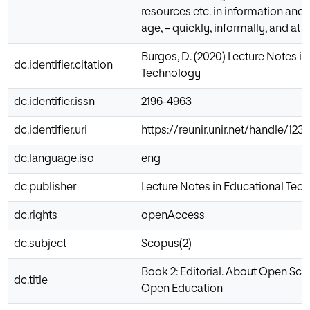
resources etc. in information an
age, – quickly, informally, and at a
Burgos, D. (2020) Lecture Notes i
dc.identifier.citation
Technology
dc.identifier.issn
2196-4963
dc.identifier.uri
https://reunir.unir.net/handle/12
dc.language.iso
eng
dc.publisher
Lecture Notes in Educational Tec
dc.rights
openAccess
dc.subject
Scopus(2)
Book 2: Editorial. About Open Sci
dc.title
Open Education