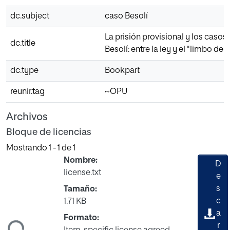
dc.subject
caso Besolí
La prisión provisional y los casos 
dc.title
Besolí: entre la ley y el "limbo de 
dc.type
Bookpart
reunir.tag
~OPU
Archivos
Bloque de licencias
Mostrando
1 - 1 de 1
Nombre:
D
license.txt
e
s
Tamaño:
c
1.71 KB
a
Formato:
r