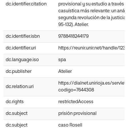
dc.identifier.citation
provisional y su estudio a través d
casuística más relevante: un anális
segunda revolución de la justicia 
95-132). Atelier.
dc.identifier.isbn
9788418244179
dc.identifier.uri
https://reunir.unir.net/handle/12
dc.language.iso
spa
dc.publisher
Atelier
https://dialnet.unirioja.es/servlet/
dc.relation.uri
codigo=7644308
dc.rights
restrictedAccess
dc.subject
prisión provisional
dc.subject
caso Rosell