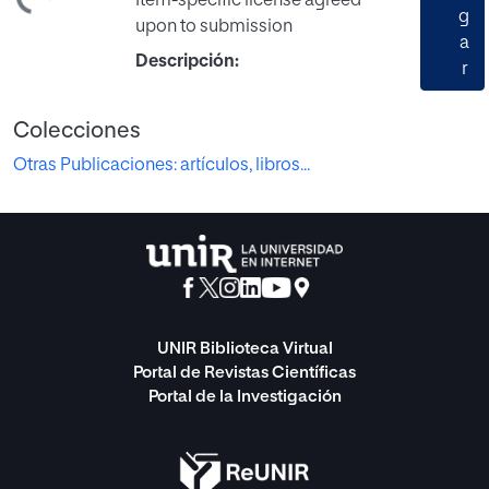
ndo...
Item-specific license agreed
g
upon to submission
a
Descripción:
r
Colecciones
Otras Publicaciones: artículos, libros...
UNIR Biblioteca Virtual
Portal de Revistas Científicas
Portal de la Investigación