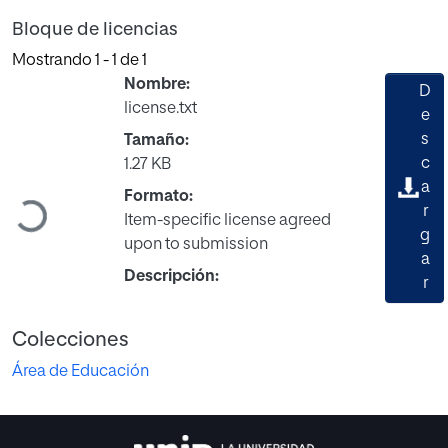
Bloque de licencias
Mostrando
1 - 1 de 1
Nombre:
D
license.txt
e
s
Tamaño:
c
1.27 KB
a
Formato:
r
Cargando...
Item-specific license agreed
g
upon to submission
a
Descripción:
r
Colecciones
Área de Educación