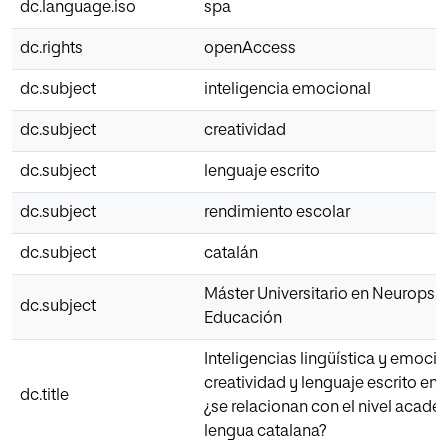
dc.language.iso
spa
dc.rights
openAccess
dc.subject
inteligencia emocional
dc.subject
creatividad
dc.subject
lenguaje escrito
dc.subject
rendimiento escolar
dc.subject
catalán
Máster Universitario en Neuropsic
dc.subject
Educación
Inteligencias lingüística y emocio
creatividad y lenguaje escrito en 
dc.title
¿se relacionan con el nivel acad
lengua catalana?