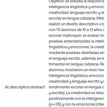
Objetivo: se estudia la relación en
inteligencia lingüística y emocion
creatividad, lenguaje escrito y re
escolar en lengua catalana. Meto
realizó un diseño descriptivo-cor
con 70 alumnos de 10 a 13 años de
escolar mallorquín, se evaluó me
pruebas estandarizadas la intelig
lingüística y emocional, la creativ
mediante pruebas diseñadas en e
el lenguaje escrito, además se rev
trimestral en lengua catalana. Res
alumnos mostraron un nivel medi
inteligencia lingüística, emociona
creatividad y lenguaje escrito y ni
dc.description.abstract
rendimiento escolar en lengua cat
y escrita). La creatividad se relac
positivamente con la inteligencia 
(p=.05) y con la emocional (inter