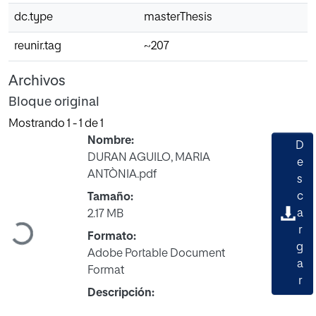
dc.type
masterThesis
reunir.tag
~207
Archivos
Bloque original
Mostrando
1 - 1 de 1
Nombre:
D
DURAN AGUILO, MARIA
e
ANTÒNIA.pdf
s
c
Tamaño:
a
2.17 MB
r
Cargando...
Formato:
g
Adobe Portable Document
a
Format
r
Descripción: