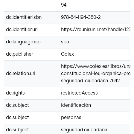
94.
dc.identifier.isbn
978-84-1194-380-2
dc.identifier.uri
https://reunir.unir.net/handle/12
dc.language.iso
spa
dc.publisher
Colex
https://www.colex.es/libros/una-
dc.relation.uri
constitucional-ley-organica-prot
seguridad-ciudadana-7642
dc.rights
restrictedAccess
dc.subject
identificación
dc.subject
personas
dc.subject
seguridad ciudadana