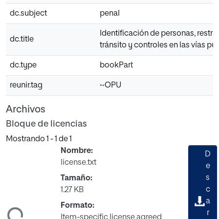
dc.subject
penal
Identificación de personas, restri
dc.title
tránsito y controles en las vías pú
dc.type
bookPart
reunir.tag
~OPU
Archivos
Bloque de licencias
Mostrando
1 - 1 de 1
Nombre:
D
license.txt
e
s
Tamaño:
c
1.27 KB
a
Formato:
ndo...
r
Item-specific license agreed