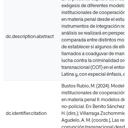
exégesis de diferentes modelos
institucionales de cooperación 
en materia penal desde el estud
instrumentos de integración no-p
análisis se realizará en perspect
dc.description.abstract
comparada entre distintos mode
de establecer si algunos de ello
llamados a coadyuvar de manera
lucha contra la criminalidad or
transnacional (COT) en el entor
Latina y, con especial énfasis, 
Bustos Rubio, M. (2024). Modelo
institucionales de cooperación 
en materia penal II: modelos de 
no-policial. En: Benito Sánchez, 
dc.identifier.citation
H. (dirs.); Villarraga Zschommler,
Agudelo, A. M. (coords.), Las res
corrupción transnacional desde 