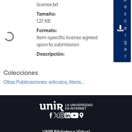
license.txt
e
s
Tamaño:
c
1.27 KB
a
Formato:
Cargando...
r
Item-specific license agreed
g
upon to submission
a
Descripción:
r
Colecciones
Otras Publicaciones: artículos, libros...
UNIR Biblioteca Virtual