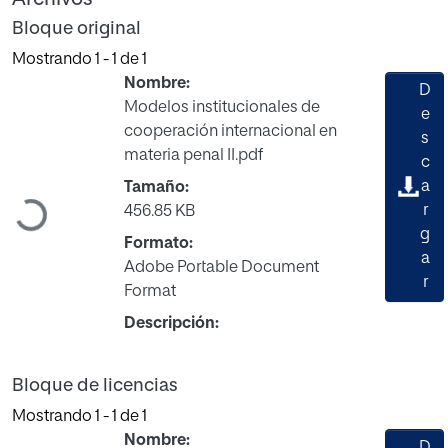
Bloque original
Mostrando
1 - 1 de 1
Nombre:
D
Modelos institucionales de
e
cooperación internacional en
s
materia penal II.pdf
c
a
Tamaño:
Cargando...
r
456.85 KB
g
Formato:
a
Adobe Portable Document
r
Format
Descripción:
Bloque de licencias
Mostrando
1 - 1 de 1
Nombre:
D