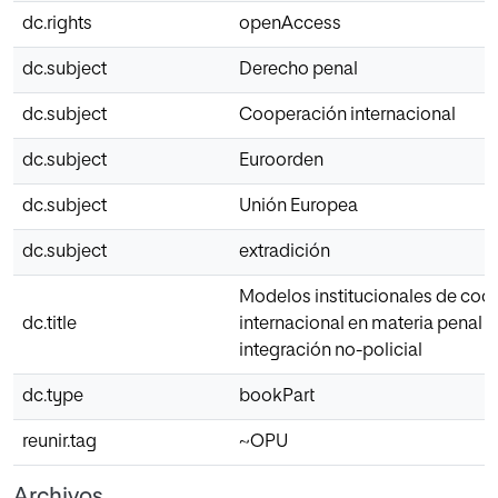
dc.rights
openAccess
dc.subject
Derecho penal
dc.subject
Cooperación internacional
dc.subject
Euroorden
dc.subject
Unión Europea
dc.subject
extradición
Modelos institucionales de coo
dc.title
internacional en materia penal I
integración no-policial
dc.type
bookPart
reunir.tag
~OPU
Archivos