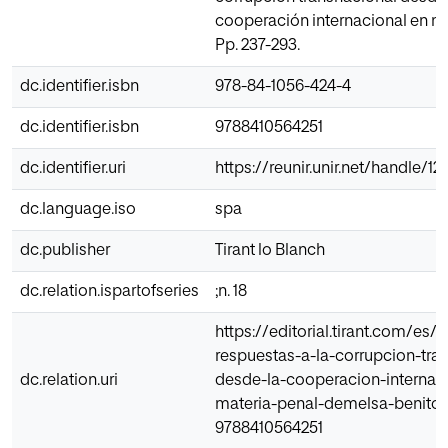
cooperación internacional en ma
Pp. 237-293.
dc.identifier.isbn
978-84-1056-424-4
dc.identifier.isbn
9788410564251
dc.identifier.uri
https://reunir.unir.net/handle/
dc.language.iso
spa
dc.publisher
Tirant lo Blanch
dc.relation.ispartofseries
;n. 18
https://editorial.tirant.com/es/
respuestas-a-la-corrupcion-tra
dc.relation.uri
desde-la-cooperacion-internac
materia-penal-demelsa-benito
9788410564251