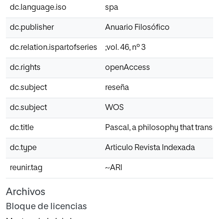
dc.language.iso
spa
dc.publisher
Anuario Filosófico
dc.relation.ispartofseries
;vol. 46, nº 3
dc.rights
openAccess
dc.subject
reseña
dc.subject
WOS
dc.title
Pascal, a philosophy that transce
dc.type
Articulo Revista Indexada
reunir.tag
~ARI
Archivos
Bloque de licencias