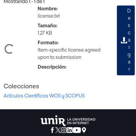
Mostrando
1 - 1 de 1
Nombre:
D
license.txt
e
s
Tamaño:
c
1.27 KB
a
Formato:
Cargando...
r
Item-specific license agreed
g
upon to submission
a
Descripción:
r
Colecciones
Artículos Científicos WOS y SCOPUS