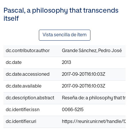
Pascal, a philosophy that transcends
itself
Vista sencilla de ítem
dc.contributor.author
Grande Sánchez, Pedro José
dc.date
2013
dc.date.accessioned
2017-09-20T16:10:03Z
dc.date.available
2017-09-20T16:10:03Z
dc.description.abstract
Reseña de: a philosophy that tra
dc.identifier.issn
0066-5215
dc.identifier.uri
https://reunir.unir.net/handle/