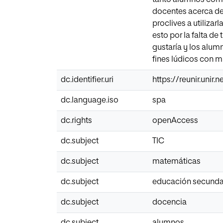
docentes acerca de
proclives a utiliza
esto por la falta d
gustaría y los alumn
fines lúdicos con 
dc.identifier.uri
https://reunir.unir
dc.language.iso
spa
dc.rights
openAccess
dc.subject
TIC
dc.subject
matemáticas
dc.subject
educación secunda
dc.subject
docencia
dc.subject
alumnos