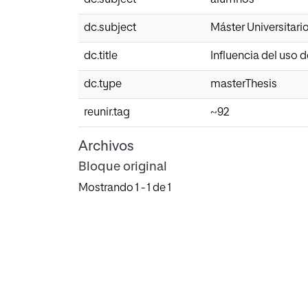
dc.subject
Máster Universitar
dc.title
Influencia del uso 
dc.type
masterThesis
reunir.tag
~92
Archivos
Bloque original
Mostrando
1 - 1 de 1