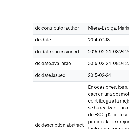
dc.contributor.author
Miera-Espiga, Marí
dc.date
2014-07-18
dc.date.accessioned
2015-02-24T08:24:2
dc.date.available
2015-02-24T08:24:2
dc.date.issued
2015-02-24
En ocasiones, los a
caer en una desmoti
contribuya a la mej
se ha realizado una
de ESO y 12 profeso
propuesta de mejora
dc.description.abstract
tanto alumnos como