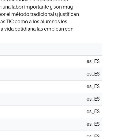
n una labor importante y son muy
or el método tradicional y justifican
 las TIC como a los alumnos les
 la vida cotidiana las emplean con
es_ES
es_ES
es_ES
es_ES
es_ES
es_ES
es_ES