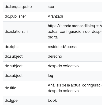
dc.language.iso
spa
dc.publisher
Aranzadi
https://tienda.aranzadilaley.es/an
dc.relation.uri
actual-configuracion-del-despid
digital
dc.rights
restrictedAccess
dc.subject
derecho
dc.subject
despido colectivo
dc.subject
ley
Análisis de la actual configuració
dc.title
despido colectivo
dc.type
book