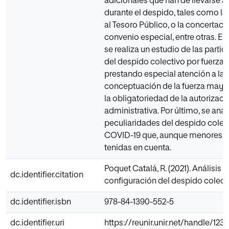
adicionales que han de llevarse a
durante el despido, tales como la
al Tesoro Público, o la concertaci
convenio especial, entre otras. En 
se realiza un estudio de las parti
del despido colectivo por fuerza 
prestando especial atención a la
conceptuación de la fuerza mayor
la obligatoriedad de la autorizaci
administrativa. Por último, se anal
peculiaridades del despido colect
COVID-19 que, aunque menores, 
tenidas en cuenta.
Poquet Catalá, R. (2021). Análisis d
dc.identifier.citation
configuración del despido colecti
dc.identifier.isbn
978-84-1390-552-5
dc.identifier.uri
https://reunir.unir.net/handle/12