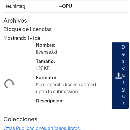
reunir.tag
~OPU
Archivos
Bloque de licencias
Mostrando
1 - 1 de 1
Nombre:
D
license.txt
e
s
Tamaño:
c
1.27 KB
a
ndo...
Formato:
r
Item-specific license agreed
g
upon to submission
a
Descripción:
r
Colecciones
Otras Publicaciones: artículos, libros...