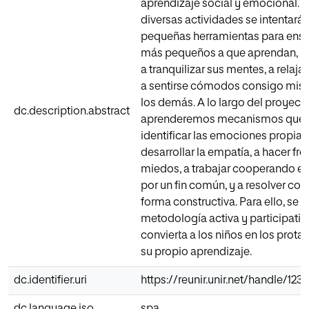
aprendizaje social y emocional. A
diversas actividades se intentará 
pequeñas herramientas para ense
más pequeños a que aprendan, p
a tranquilizar sus mentes, a relajar
a sentirse cómodos consigo mis
los demás. A lo largo del proyect
dc.description.abstract
aprenderemos mecanismos que 
identificar las emociones propias 
desarrollar la empatía, a hacer fre
miedos, a trabajar cooperando e
por un fin común, y a resolver con
forma constructiva. Para ello, se
metodología activa y participativ
convierta a los niños en los prota
su propio aprendizaje.
dc.identifier.uri
https://reunir.unir.net/handle/12
dc.language.iso
spa