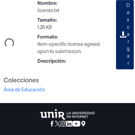
Nombre:
D
license.txt
e
s
Tamaño:
c
1.26 KB
ando...
a
Formato:
r
Item-specific license agreed
g
upon to submission
a
Descripción:
r
Colecciones
Área de Educación