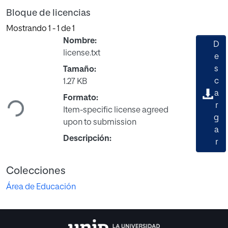
Bloque de licencias
Mostrando
1 - 1 de 1
Nombre:
D
license.txt
e
s
Tamaño:
Cargando...
c
1.27 KB
a
Formato:
r
Item-specific license agreed
g
upon to submission
a
Descripción:
r
Colecciones
Área de Educación