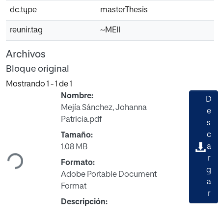
dc.type
masterThesis
reunir.tag
~MEII
Archivos
Bloque original
Mostrando
1 - 1 de 1
Nombre:
D
Mejía Sánchez, Johanna
e
Patricia.pdf
s
Cargando...
c
Tamaño:
a
1.08 MB
r
Formato:
g
Adobe Portable Document
a
Format
r
Descripción: