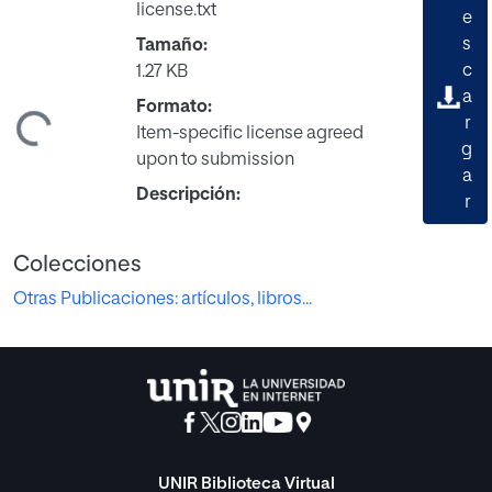
license.txt
e
s
Tamaño:
c
1.27 KB
a
Formato:
ando...
r
Item-specific license agreed
g
upon to submission
a
Descripción:
r
Colecciones
Otras Publicaciones: artículos, libros...
UNIR Biblioteca Virtual