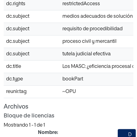
dc.rights
restrictedAccess
dc.subject
medios adecuados de solución de
dc.subject
requisito de procedibilidad
dc.subject
proceso civil y mercantil
dc.subject
tutela judicial efectiva
dc.title
Los MASC: ¿eficiencia procesal o h
dc.type
bookPart
reunir.tag
~OPU
Archivos
Bloque de licencias
Mostrando
1 - 1 de 1
Nombre:
D