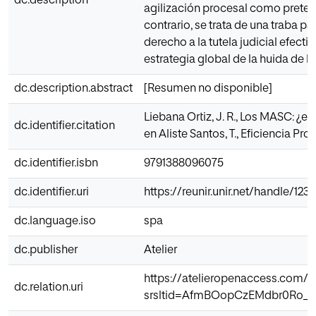
dc.description
agilización procesal como pretend
contrario, se trata de una traba 
derecho a la tutela judicial efecti
estrategia global de la huida de la
dc.description.abstract
[Resumen no disponible]
Liebana Ortiz, J. R., Los MASC: ¿ef
dc.identifier.citation
en Aliste Santos, T., Eficiencia Proc
dc.identifier.isbn
9791388096075
dc.identifier.uri
https://reunir.unir.net/handle/12
dc.language.iso
spa
dc.publisher
Atelier
https://atelieropenaccess.com/pr
dc.relation.uri
srsltid=AfmBOopCzEMdbr0Ro_u