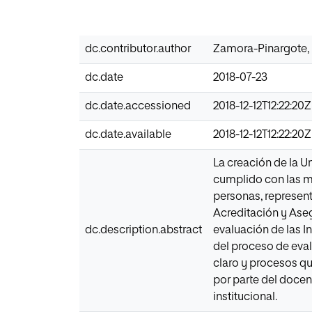
dc.contributor.author
Zamora-Pinargote,
dc.date
2018-07-23
dc.date.accessioned
2018-12-12T12:22:20Z
dc.date.available
2018-12-12T12:22:20Z
La creación de la U
cumplido con las m
personas, represent
Acreditación y Aseg
dc.description.abstract
evaluación de las I
del proceso de eval
claro y procesos qu
por parte del doce
institucional.