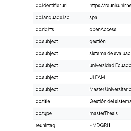
dc.identifier.uri
https://reunir.unir
dc.language.iso
spa
dc.rights
openAccess
dc.subject
gestión
dc.subject
sistema de evaluac
dc.subject
universidad Ecuado
dc.subject
ULEAM
dc.subject
Máster Universitar
dc.title
Gestión del sistem
dc.type
masterThesis
reunir.tag
~MDGRH