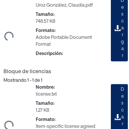
D
Uroz González, Claudia.pdf
e
s
Tamaño:
c
748.57 KB
ando...
a
Formato:
r
Adobe Portable Document
g
Format
a
Descripción:
r
Bloque de licencias
Mostrando
1 - 1 de 1
Nombre:
D
license.txt
e
s
Tamaño:
c
1.27 KB
ando...
a
Formato:
r
Item-specific license agreed