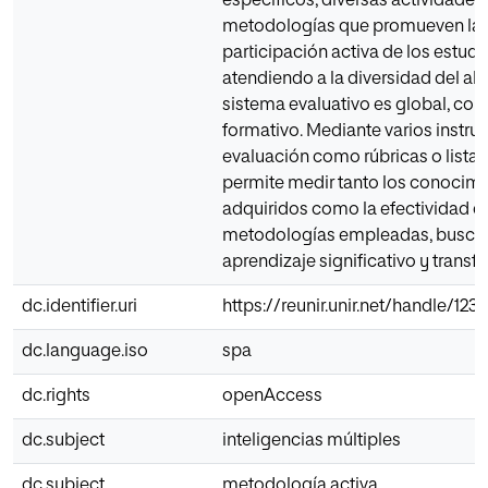
específicos, diversas actividades
metodologías que promueven la
participación activa de los estudi
atendiendo a la diversidad del al
sistema evaluativo es global, con
formativo. Mediante varios instr
evaluación como rúbricas o listas
permite medir tanto los conocim
adquiridos como la efectividad de
metodologías empleadas, busca
aprendizaje significativo y transf
dc.identifier.uri
https://reunir.unir.net/handle/12
dc.language.iso
spa
dc.rights
openAccess
dc.subject
inteligencias múltiples
dc.subject
metodología activa