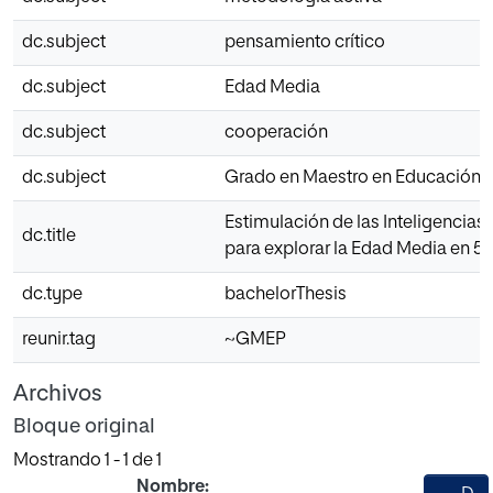
dc.subject
pensamiento crítico
dc.subject
Edad Media
dc.subject
cooperación
dc.subject
Grado en Maestro en Educación P
Estimulación de las Inteligencias 
dc.title
para explorar la Edad Media en 5º
dc.type
bachelorThesis
reunir.tag
~GMEP
Archivos
Bloque original
Mostrando
1 - 1 de 1
Nombre: