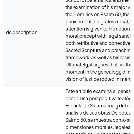
School of Salamanca and the C
the examination of his major wo
the Homilies on Psalm 50, the 
punishment integrates moral, le
attention is given to his notion
dc.description
moral precept with legal sanctio
both retributive and corrective. T
Sacred Scripture and preaching 
framework, as well as his resist
Ultimately, it argues that his t
moment in the genealogy of mode
vision of justice rooted in mercy
Este artículo examina el pensa
desde una perspec-tiva teológic
Escuela de Salamanca y del cont
análisis de sus obras De potesta
Salmo 50, se muestra cómo su 
dimensiones morales, legales y p