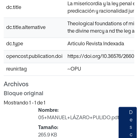
La misericordia y la ley penal e
dc.title
predicación y racionalidad jur
Theological foundations of mixe
dc.title.alternative
the divine mercy a nd the leg a 
dc.type
Articulo Revista Indexada
opencost.publication.doi
https://doi.org/10.36576/2660-9
reunir.tag
~OPU
Archivos
Bloque original
Mostrando
1 - 1 de 1
Nombre:
D
05+MANUEL+LÁZARO+PULIDO.pdf
e
s
Tamaño:
c
265.9 KB