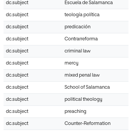
dc.subject
Escuela de Salamanca
dc.subject
teología política
dc.subject
predicación
dc.subject
Contrarreforma
dc.subject
criminal law
dc.subject
mercy
dc.subject
mixed penal law
dc.subject
School of Salamanca
dc.subject
political theology
dc.subject
preaching
dc.subject
Counter-Reformation