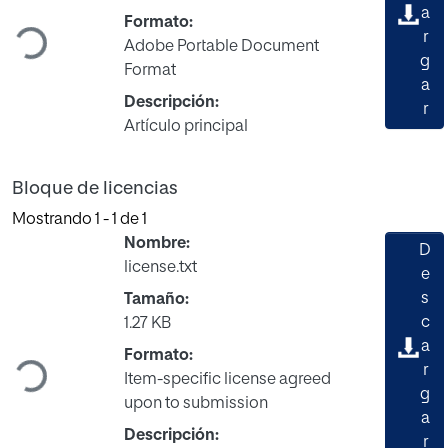
Cargando...
a
Formato:
r
Adobe Portable Document
g
Format
a
Descripción:
r
Artículo principal
Bloque de licencias
Mostrando
1 - 1 de 1
Nombre:
D
license.txt
e
s
Tamaño:
c
1.27 KB
Cargando...
a
Formato:
r
Item-specific license agreed
g
upon to submission
a
Descripción:
r