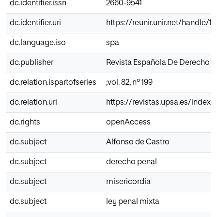
dc.identifier.issn
2660-9541
dc.identifier.uri
https://reunir.unir.net/handle/1
dc.language.iso
spa
dc.publisher
Revista Española De Derecho 
dc.relation.ispartofseries
;vol. 82, nº 199
dc.relation.uri
https://revistas.upsa.es/index
dc.rights
openAccess
dc.subject
Alfonso de Castro
dc.subject
derecho penal
dc.subject
misericordia
dc.subject
ley penal mixta