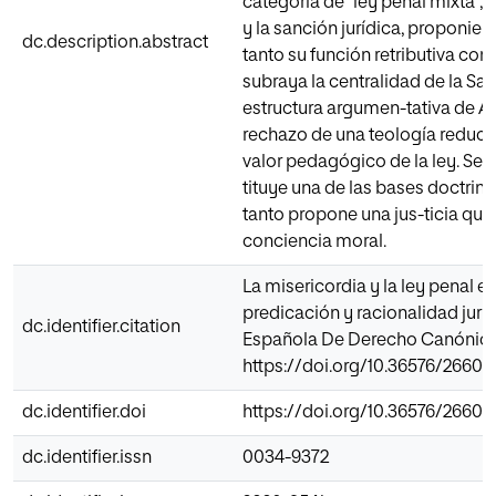
categoría de “ley penal mixta”,
y la sanción jurídica, proponie
dc.description.abstract
tanto su función retributiva com
subraya la centralidad de la Sag
estructura argumen-tativa de A
rechazo de una teología reducid
valor pedagógico de la ley. Se
tituye una de las bases doctrin
tanto propone una jus-ticia que
conciencia moral.
La misericordia y la ley penal e
predicación y racionalidad jurí
dc.identifier.citation
Española De Derecho Canónico, 
https://doi.org/10.36576/2660-9
dc.identifier.doi
https://doi.org/10.36576/2660-9
dc.identifier.issn
0034-9372