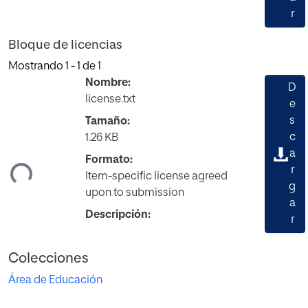
r
Bloque de licencias
Mostrando
1 - 1 de 1
Nombre:
D
license.txt
e
s
Tamaño:
c
1.26 KB
ando...
a
Formato:
r
Item-specific license agreed
g
upon to submission
a
Descripción:
r
Colecciones
Área de Educación