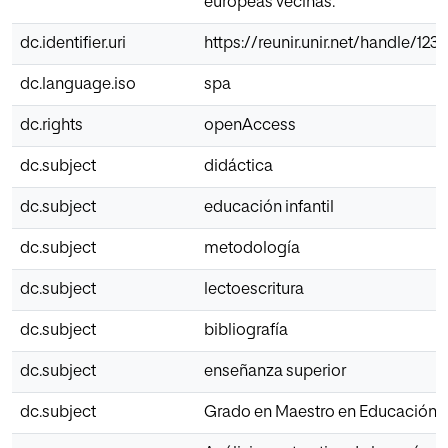
europeas vecinas.
dc.identifier.uri
https://reunir.unir.net/handle/12
dc.language.iso
spa
dc.rights
openAccess
dc.subject
didáctica
dc.subject
educación infantil
dc.subject
metodología
dc.subject
lectoescritura
dc.subject
bibliografía
dc.subject
enseñanza superior
dc.subject
Grado en Maestro en Educación In