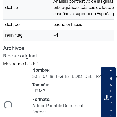
Análisis contrastivo de las guías
dc.title
bibliográficas básicas de lectoesc
enseñanza superior en España y e
dc.type
bachelorThesis
reunir.tag
~4
Archivos
Bloque original
Mostrando
1 - 1 de 1
Nombre:
D
2013_07_18_TFG_ESTUDIO_DEL_TRABAJO.p
e
s
Tamaño:
c
1.19 MB
ando...
a
Formato:
r
Adobe Portable Document
g
Format
a