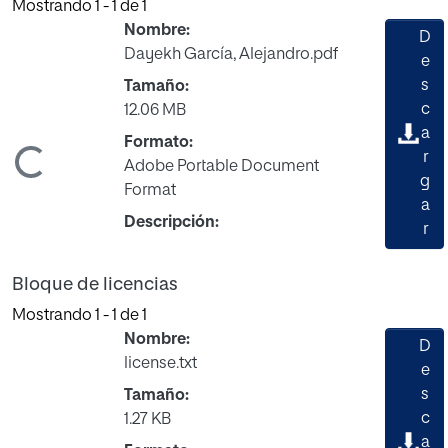
Mostrando
1 - 1 de 1
Nombre:
D
Dayekh García, Alejandro.pdf
e
s
Tamaño:
c
12.06 MB
a
Formato:
r
ndo...
Adobe Portable Document
g
Format
a
Descripción:
r
Bloque de licencias
Mostrando
1 - 1 de 1
Nombre:
D
license.txt
e
s
Tamaño:
c
1.27 KB
a