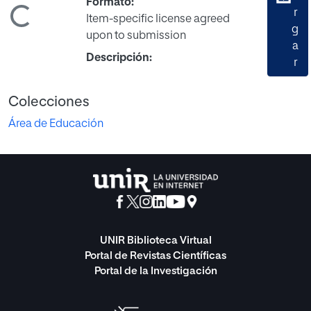
Formato:
r
ndo...
Item-specific license agreed
g
upon to submission
a
Descripción:
r
Colecciones
Área de Educación
UNIR Biblioteca Virtual
Portal de Revistas Científicas
Portal de la Investigación