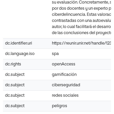
su evaluación. Concretamente, se
por dos docentes y un experto pol
ciberdelincuencia. Estas valoraci
contrastadas con una autoevalua
autor, lo cual facilitará el desarrol
de las conclusiones del proyecto.
dc.identifier.uri
https://reunir.unir.net/handle/12
dc.language.iso
spa
dc.rights
openAccess
dc.subject
gamificación
dc.subject
ciberseguridad
dc.subject
redes sociales
dc.subject
peligros