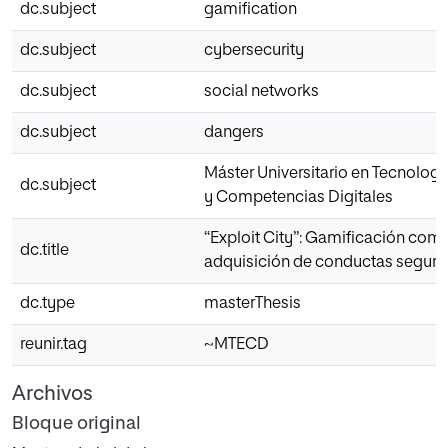
dc.subject
gamification
dc.subject
cybersecurity
dc.subject
social networks
dc.subject
dangers
Máster Universitario en Tecnologí
dc.subject
y Competencias Digitales
“Exploit City”: Gamificación co
dc.title
adquisición de conductas seguras
dc.type
masterThesis
reunir.tag
~MTECD
Archivos
Bloque original