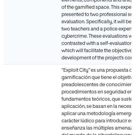
elements, components and unique
of the gamified space. This experi
presented to two professional sec
evaluation. Specifically, it will b
two teachers and a police expert i
cybercrime. These evaluations wil
contrasted with a self-evaluation o
which will facilitate the objective
development of the project’s conc
“Exploit City” es una propuesta de
gamificación que tiene el objetivo
preadolescentes de conocimient
procedimientos en seguridad en la
fundamentos teóricos, que susten
aplicación, se basan en la necesi
aplicar una metodología emerge
carácter lúdico para introducir en 
enseñanza las múltiples amenaza