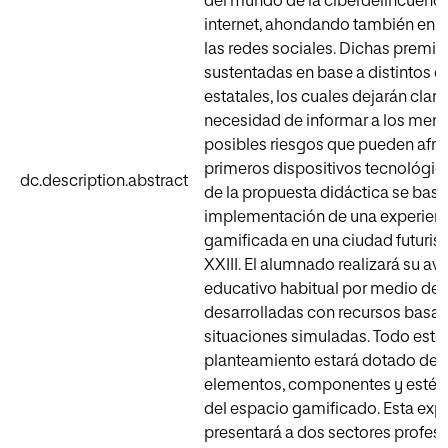
del mundo de la ciberdelincuenci
internet, ahondando también en e
las redes sociales. Dichas premis
sustentadas en base a distintos d
estatales, los cuales dejarán clara
necesidad de informar a los meno
posibles riesgos que pueden afro
primeros dispositivos tecnológico
dc.description.abstract
de la propuesta didáctica se basa
implementación de una experien
gamificada en una ciudad futurist
XXIII. El alumnado realizará su av
educativo habitual por medio de 
desarrolladas con recursos basa
situaciones simuladas. Todo este
planteamiento estará dotado de m
elementos, componentes y estéti
del espacio gamificado. Esta exp
presentará a dos sectores profes