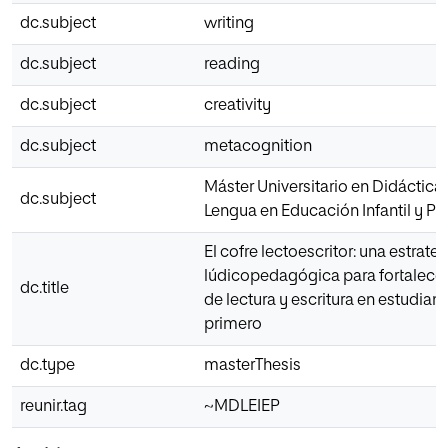
dc.subject
writing
dc.subject
reading
dc.subject
creativity
dc.subject
metacognition
Máster Universitario en Didáctica 
dc.subject
Lengua en Educación Infantil y Pr
El cofre lectoescritor: una estrate
lúdicopedagógica para fortalece
dc.title
de lectura y escritura en estudian
primero
dc.type
masterThesis
reunir.tag
~MDLEIEP