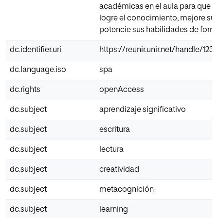
académicas en el aula para que el
logre el conocimiento, mejore sus
potencie sus habilidades de forma
dc.identifier.uri
https://reunir.unir.net/handle/12
dc.language.iso
spa
dc.rights
openAccess
dc.subject
aprendizaje significativo
dc.subject
escritura
dc.subject
lectura
dc.subject
creatividad
dc.subject
metacognición
dc.subject
learning