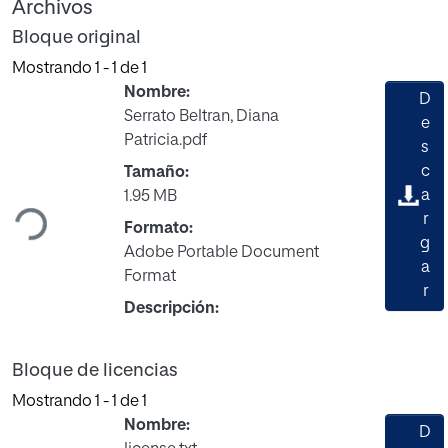
Archivos
Bloque original
Mostrando
1 - 1 de 1
Nombre:
D
Serrato Beltran, Diana
e
Patricia.pdf
s
c
Tamaño:
Cargando...
a
1.95 MB
r
Formato:
g
Adobe Portable Document
a
Format
r
Descripción:
Bloque de licencias
Mostrando
1 - 1 de 1
Nombre:
D