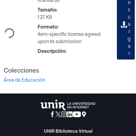
license.txt
e
s
Tamaño:
c
1.27 KB
Cargando...
a
Formato:
r
Item-specific license agreed
g
upon to submission
a
Descripción:
r
Colecciones
Área de Educación
UNIR Biblioteca Virtual