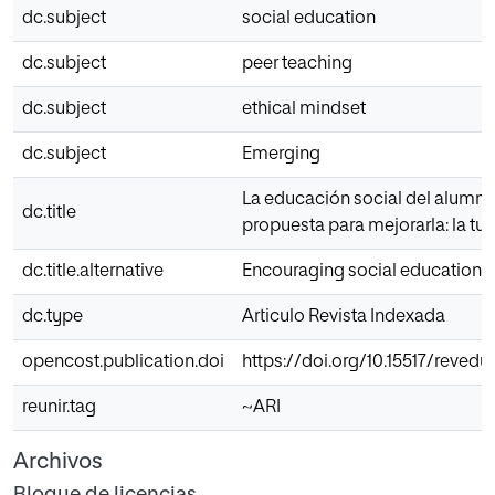
dc.subject
social education
dc.subject
peer teaching
dc.subject
ethical mindset
dc.subject
Emerging
La educación social del alumn
dc.title
propuesta para mejorarla: la tut
dc.title.alternative
Encouraging social education fo
dc.type
Articulo Revista Indexada
opencost.publication.doi
https://doi.org/10.15517/revedu
reunir.tag
~ARI
Archivos
Bloque de licencias