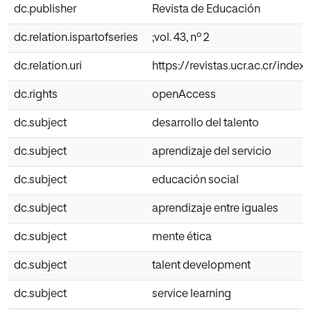
dc.publisher
Revista de Educación
dc.relation.ispartofseries
;vol. 43, nº 2
dc.relation.uri
https://revistas.ucr.ac.cr/ind
dc.rights
openAccess
dc.subject
desarrollo del talento
dc.subject
aprendizaje del servicio
dc.subject
educación social
dc.subject
aprendizaje entre iguales
dc.subject
mente ética
dc.subject
talent development
dc.subject
service learning