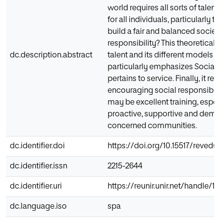
world requires all sorts of talent
for all individuals, particularly 
build a fair and balanced soci
responsibility? This theoretical
dc.description.abstract
talent and its different models as 
particularly emphasizes Social 
pertains to service. Finally, it r
encouraging social responsibil
may be excellent training, especi
proactive, supportive and democ
concerned communities.
dc.identifier.doi
https://doi.org/10.15517/revedu
dc.identifier.issn
2215-2644
dc.identifier.uri
https://reunir.unir.net/handle/
dc.language.iso
spa