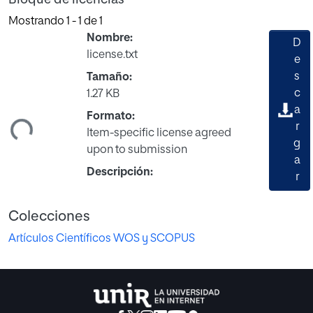
Mostrando
1 - 1 de 1
Nombre:
D
license.txt
e
s
Tamaño:
c
1.27 KB
a
ndo...
Formato:
r
Item-specific license agreed
g
upon to submission
a
Descripción:
r
Colecciones
Artículos Científicos WOS y SCOPUS