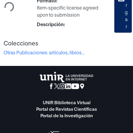
Formato:
r
Item-specific license agreed
g
upon to submission
a
Descripción:
r
Colecciones
Otras Publicaciones: artículos, libros...
UNIR Biblioteca Virtual
Portal de Revistas Científicas
Portal de la Investigación