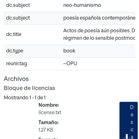
dc.subject
neo-humanismo
dc.subject
poesía española contemporánea
Actos de poesía aún posibles. Dis
dc.title
régimen de lo sensible postmod
dc.type
book
reunir.tag
~OPU
Archivos
Bloque de licencias
Mostrando
1 - 1 de 1
Nombre:
D
license.txt
e
s
Tamaño:
Cargando...
c
1.27 KB
a