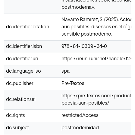
insatisfacciones sobre la condici
postmoderna».
Navarro Ramírez, S. (2025). Actos
dc.identifier.citation
aún posibles: disensos en el régi
sensible postmoderno.
dc.identifier.isbn
978 - 84-10309 - 34-0
dc.identifier.uri
https://reunir.unir.net/handle/12
dc.language.iso
spa
dc.publisher
Pre-Textos
https://pre-textos.com/producto
dc.relation.uri
poesia-aun-posibles/
dc.rights
restrictedAccess
dc.subject
postmodernidad