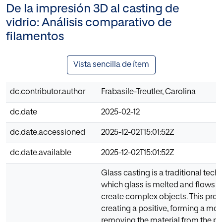
De la impresión 3D al casting de
vidrio: Análisis comparativo de
filamentos
Vista sencilla de ítem
dc.contributor.author
Frabasile-Treutler, Carolina
dc.date
2025-02-12
dc.date.accessioned
2025-12-02T15:01:52Z
dc.date.available
2025-12-02T15:01:52Z
Glass casting is a traditional tech
which glass is melted and flows i
create complex objects. This proc
creating a positive, forming a mol
removing the material from the po