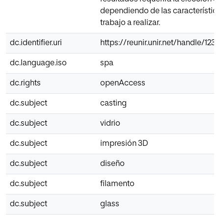
dependiendo de las característic
trabajo a realizar.
dc.identifier.uri
https://reunir.unir.net/handle/12
dc.language.iso
spa
dc.rights
openAccess
dc.subject
casting
dc.subject
vidrio
dc.subject
impresión 3D
dc.subject
diseño
dc.subject
filamento
dc.subject
glass