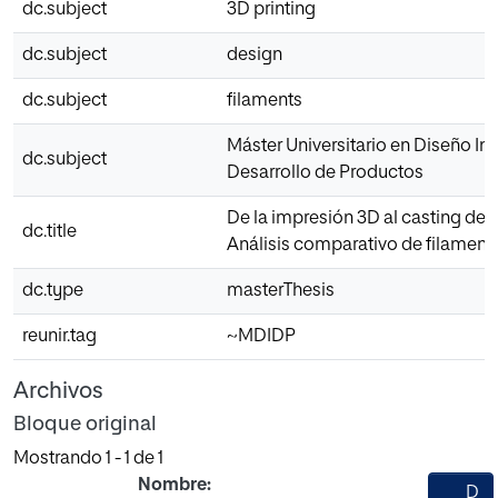
dc.subject
3D printing
dc.subject
design
dc.subject
filaments
Máster Universitario en Diseño Ind
dc.subject
Desarrollo de Productos
De la impresión 3D al casting de v
dc.title
Análisis comparativo de filament
dc.type
masterThesis
reunir.tag
~MDIDP
Archivos
Bloque original
Mostrando
1 - 1 de 1
Nombre:
D