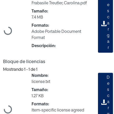
Frabasile Treutler, Carolina.pdf
e
s
Tamaño:
c
7.4 MB
a
Formato:
Cargando...
r
Adobe Portable Document
g
Format
a
Descripción:
r
Bloque de licencias
Mostrando
1 - 1 de 1
Nombre:
D
license.txt
e
s
Tamaño:
c
1.27 KB
a
Formato:
r
Item-specific license agreed