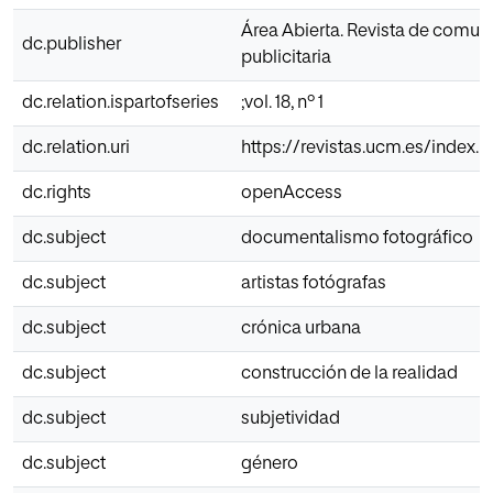
Área Abierta. Revista de comun
dc.publisher
publicitaria
dc.relation.ispartofseries
;vol. 18, nº 1
dc.relation.uri
https://revistas.ucm.es/index
dc.rights
openAccess
dc.subject
documentalismo fotográfico
dc.subject
artistas fotógrafas
dc.subject
crónica urbana
dc.subject
construcción de la realidad
dc.subject
subjetividad
dc.subject
género