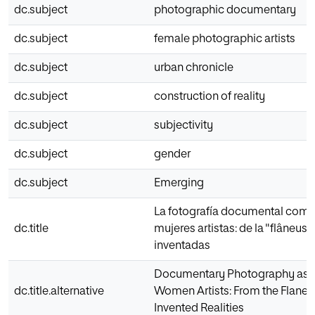
dc.subject
photographic documentary
dc.subject
female photographic artists
dc.subject
urban chronicle
dc.subject
construction of reality
dc.subject
subjectivity
dc.subject
gender
dc.subject
Emerging
La fotografía documental como 
dc.title
mujeres artistas: de la "flâneuse
inventadas
Documentary Photography as a 
dc.title.alternative
Women Artists: From the Flaneus
Invented Realities