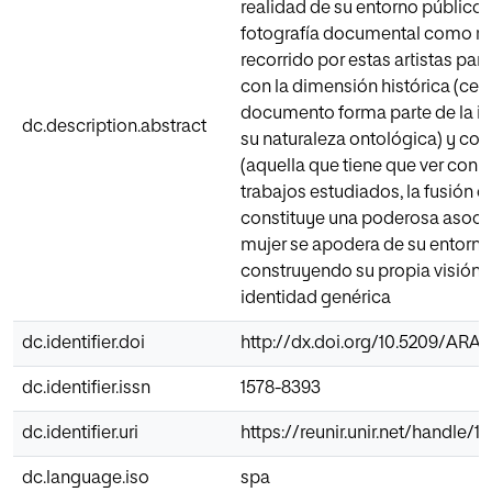
realidad de su entorno público y
fotografía documental como rec
recorrido por estas artistas pa
con la dimensión histórica (cert
documento forma parte de la im
dc.description.abstract
su naturaleza ontológica) y con
(aquella que tiene que ver con la 
trabajos estudiados, la fusión 
constituye una poderosa asocia
mujer se apodera de su entorn
construyendo su propia visión de
identidad genérica
dc.identifier.doi
http://dx.doi.org/10.5209/ARA
dc.identifier.issn
1578-8393
dc.identifier.uri
https://reunir.unir.net/handle/
dc.language.iso
spa