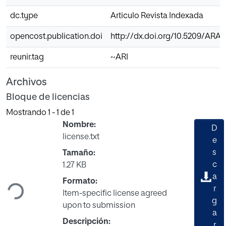
dc.type
Articulo Revista Indexada
opencost.publication.doi
http://dx.doi.org/10.5209/ARA
reunir.tag
~ARI
Archivos
Bloque de licencias
Mostrando
1 - 1 de 1
Nombre:
D
license.txt
e
s
Tamaño:
Cargando...
c
1.27 KB
a
Formato:
r
Item-specific license agreed
g
upon to submission
a
Descripción:
r