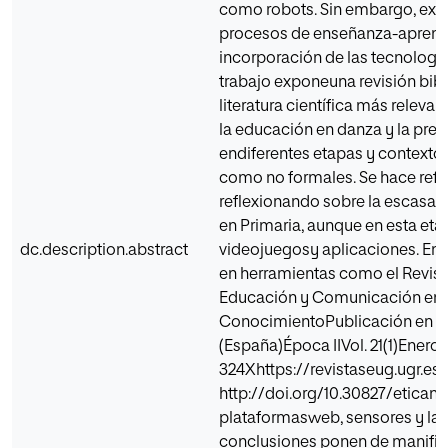
como robots. Sin embargo, exis
procesos de enseñanza-aprendi
incorporación de las tecnologías
trabajo exponeuna revisión bibli
literatura científica más releva
la educación en danza y la pres
endiferentes etapas y contextos
como no formales. Se hace refer
reflexionando sobre la escasa 
en Primaria, aunque en esta eta
dc.description.abstract
videojuegosy aplicaciones. En 
en herramientas como el Revista
Educación y Comunicación en l
ConocimientoPublicación en l
(España)Época IIVol. 21(1)Enero
324Xhttps://revistaseug.ugr.es
http://doi.org/10.30827/eticanet
plataformasweb, sensores y la 
conclusiones ponen de manifies