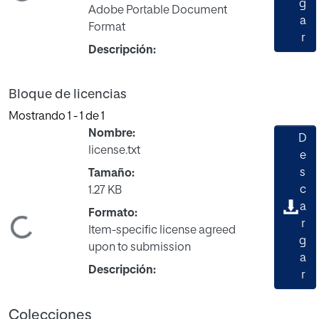
ando...
g
Adobe Portable Document
a
Format
r
Descripción:
Bloque de licencias
Mostrando
1 - 1 de 1
Nombre:
D
license.txt
e
s
Tamaño:
c
1.27 KB
a
Formato:
ando...
r
Item-specific license agreed
g
upon to submission
a
Descripción:
r
Colecciones