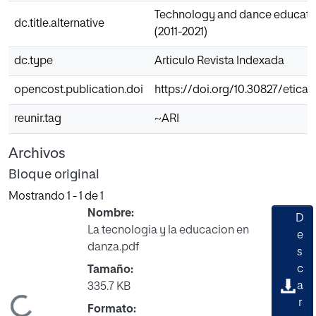
Technology and dance education
dc.title.alternative
(2011-2021)
dc.type
Articulo Revista Indexada
opencost.publication.doi
https://doi.org/10.30827/eticane
reunir.tag
~ARI
Archivos
Bloque original
Mostrando
1 - 1 de 1
Nombre:
D
La tecnologia y la educacion en
e
danza.pdf
s
c
Tamaño:
a
335.7 KB
r
Formato: