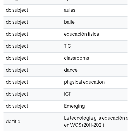
dc.subject
aulas
dc.subject
baile
dc.subject
educación física
dc.subject
TIC
dc.subject
classrooms
dc.subject
dance
dc.subject
physical education
dc.subject
ICT
dc.subject
Emerging
La tecnología y la educación en
dc.title
en WOS (2011-2021)