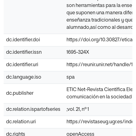
son herramientas para la enseñ
que suponen una manera difere
enseñanza tradicionales y que 
alumnado,así como al desarroll
dc.identifier.doi
https://doi.org/10.30827/eticane
dc.identifier.issn
1695-324X
dc.identifier.uri
https://reunir.unir.net/handle/
dc.language.iso
spa
ETIC Net-Revista Científica Ele
dc.publisher
comunicación en la sociedad d
dc.relation.ispartofseries
;vol. 21, nº 1
dc.relation.uri
https://revistaseug.ugr.es/inde
dc.rights
openAccess