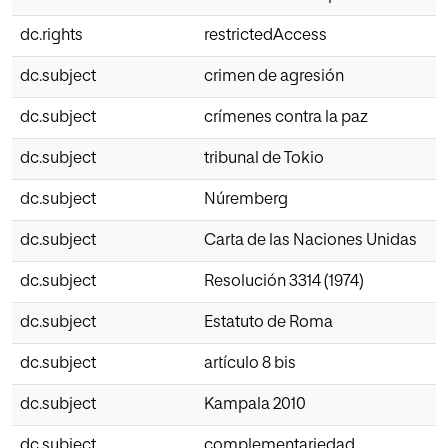
dc.rights
restrictedAccess
dc.subject
crimen de agresión
dc.subject
crímenes contra la paz
dc.subject
tribunal de Tokio
dc.subject
Núremberg
dc.subject
Carta de las Naciones Unidas
dc.subject
Resolución 3314 (1974)
dc.subject
Estatuto de Roma
dc.subject
artículo 8 bis
dc.subject
Kampala 2010
dc.subject
complementariedad