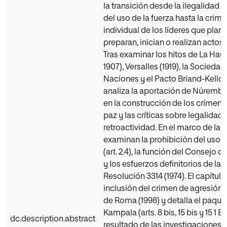
la transición desde la ilegalidad i
del uso de la fuerza hasta la crimi
individual de los líderes que plani
preparan, inician o realizan actos
Tras examinar los hitos de La Hay
1907), Versalles (1919), la Sociedad
Naciones y el Pacto Briand-Kellog
analiza la aportación de Núrembe
en la construcción de los crímene
paz y las críticas sobre legalidad 
retroactividad. En el marco de la 
examinan la prohibición del uso d
(art. 2.4), la función del Consejo 
y los esfuerzos definitorios de la C
Resolución 3314 (1974). El capítul
inclusión del crimen de agresión e
de Roma (1998) y detalla el paque
Kampala (arts. 8 bis, 15 bis y 15 1 Es
dc.description.abstract
resultado de las investigaciones 