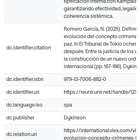
tipificación interna con Kampala,
garantizando efectividad, legalid
coherencia sistémica.
Romero García, N. (2025). Definic
evolución del concepto crímenes 
paz. In El Tribunal de Tokio ochen
dc.identifier.citation
después: Entre la justicia de los 
la construcción de un nuevo orden
internacional (pp. 167-186). Dykins
dc.identifier.isbn
979-13-7006-882-0
dc.identifier.uri
https://reunir.unir.net/handle/12
dc.language.iso
spa
dc.publisher
Dykinson
https://international.vlex.com/vid
dc.relation.uri
evolucion-concepto-crimenes-1