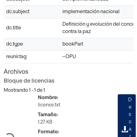
dc.subject
implementación nacional
Definición y evolución del conce
dc.title
contra la paz
dc.type
bookPart
reunir.tag
~OPU
Archivos
Bloque de licencias
Mostrando
1 - 1 de 1
Nombre:
D
license.txt
e
s
Tamaño:
c
1.27 KB
a
Cargando...
Formato:
r