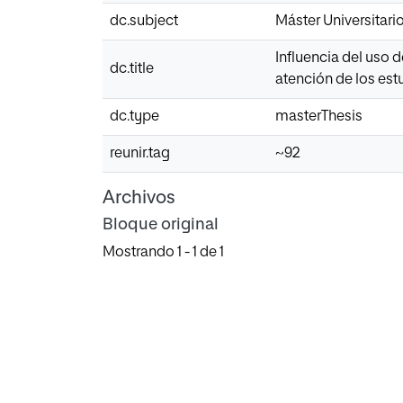
dc.subject
Máster Universitar
Influencia del uso 
dc.title
atención de los est
dc.type
masterThesis
reunir.tag
~92
Archivos
Bloque original
Mostrando
1 - 1 de 1