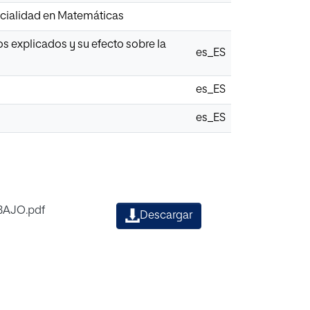
ecialidad en Matemáticas
s explicados y su efecto sobre la
es_ES
es_ES
es_ES
BAJO.pdf
Descargar