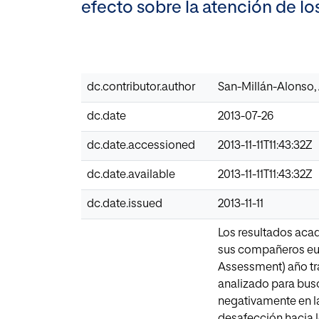
efecto sobre la atención de lo
dc.contributor.author
San-Millán-Alonso,
dc.date
2013-07-26
dc.date.accessioned
2013-11-11T11:43:32Z
dc.date.available
2013-11-11T11:43:32Z
dc.date.issued
2013-11-11
Los resultados aca
sus compañeros euro
Assessment) año tra
analizado para busc
negativamente en l
desafección hacia l