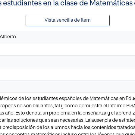
s estudiantes en la clase de Matemáticas
Vista sencilla de ítem
 Alberto
démicos de los estudiantes españoles de Matemáticas en Edu
peos no son brillantes, tal y como demuestra el Informe PISA
s año. Esto denota un problema en la enseñanza y el aprendiz
ar las soluciones que sean necesarias. La ausencia de estrateg
a predisposición de los alumnos hacia los contenidos tratad
os conceptos matemáticos incluso entre los jóvenes que quier