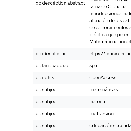
dc.description.abstract
rama de Ciencias. L
introducciones his
atención de los estu
de conocimientos al
práctica que permit
Matemáticas con el 
dc.identifier.uri
https://reunir.unir
dc.language.iso
spa
dc.rights
openAccess
dc.subject
matemáticas
dc.subject
historia
dc.subject
motivación
dc.subject
educación secunda