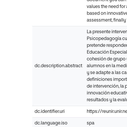
values the need for 
based on innovative
assessment, finally
La presente interve
Psicopedagogía curs
pretende responder 
Educación Especial 
cohesión de grupo y
dc.description.abstract
alumnos en la medid
y se adapte a las c
definiciones import
de intervención, la
innovación educativ
resultados y la eval
dc.identifier.uri
https://reunir.unir
dc.language.iso
spa