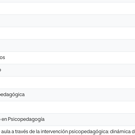
vos
o
opedagógica
io en Psicopedagogía
 aula a través de la intervención psicopedagógica: dinámica d