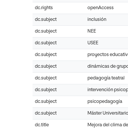
dc.rights
openAccess
dc.subject
inclusión
dc.subject
NEE
dc.subject
USEE
dc.subject
proyectos educati
dc.subject
dinámicas de grup
dc.subject
pedagogía teatral
dc.subject
intervención psic
dc.subject
psicopedagogía
dc.subject
Máster Universitar
dc.title
Mejora del clima de