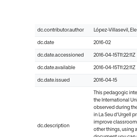
dc.contributor.author
López-Villasevil, El
dc.date
2016-02
dc.date.accessioned
2016-04-15T11:22:11Z
dc.date.available
2016-04-15T11:22:11Z
dc.date.issued
2016-04-15
This pedagogic int
the International Un
observed during the
in La Seu d'Urgell p
improve classroom c
dc.description
other things, using 
document you can se