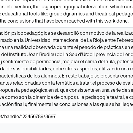
an intervention, the psycopedagogical intervention, which consis
 educational tools like group dynamics and theatrical pedagogy
 the conclusions that have been reached with this work done.
nción psicopedagógica se desarrolló con motivo de la realizac
ado en la Universidad Internacional de La Rioja entre Febrero 
a una realidad observada durante el período de prácticas en e
del Instituto Joan Brudieu de La Seu d’Urgell provincia de Léri
 sentimiento de pertinencia, mejorar el clima del aula, potenci
a de sus posibilidades, entre otros aspectos, utilizando una 
aracterísticas de los alumnos. En este trabajo se presenta com
antes relacionadas con la temática a tratar, el proceso de eval
 propuesta pedagógica en sí, que consistente en una serie de 
a como son la dinámica de grupos y la pedagogía teatral, a c
uación final y finalmente las conclusiones a las que se ha lleg
.net/handle/123456789/3597