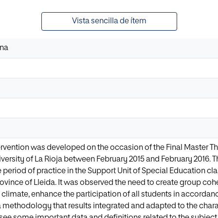
Vista sencilla de ítem
ena
ervention was developed on the occasion of the Final Master 
iversity of La Rioja between February 2015 and February 2016. T
 period of practice in the Support Unit of Special Education cl
rovince of Lleida. It was observed the need to create group coh
limate, enhance the participation of all students in accordanc
a methodology that results integrated and adapted to the charact
e some important data and definitions related to the subject t