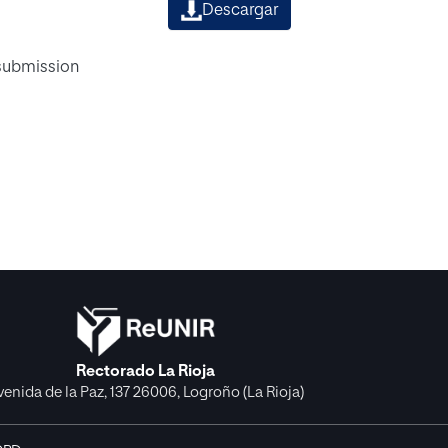
Descargar
 submission
Rectorado La Rioja
venida de la Paz, 137 26006, Logroño (La Rioja)