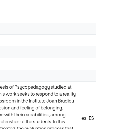
Thesis of Psycopedagogy studied at
his work seeks to respond to a reality
assroom in the Institute Joan Brudieu
esion and feeling of belonging,
e with their capabilities, among
es_ES
eristics of the students. In this
reated, the evaluation process that