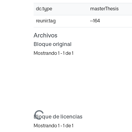
dc.type
masterThesis
reunir.tag
~164
Archivos
Bloque original
Mostrando
1 - 1 de 1
Cargando...
Bloque de licencias
Mostrando
1 - 1 de 1