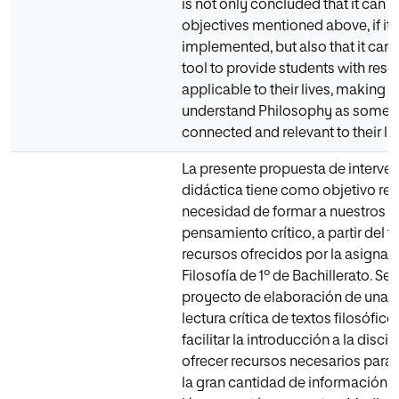
is not only concluded that it can 
objectives mentioned above, if it i
implemented, but also that it ca
tool to provide students with res
applicable to their lives, making 
understand Philosophy as somet
connected and relevant to their liv
La presente propuesta de interve
didáctica tiene como objetivo res
necesidad de formar a nuestros a
pensamiento crítico, a partir del t
recursos ofrecidos por la asignat
Filosofía de 1º de Bachillerato. Se
proyecto de elaboración de una g
lectura crítica de textos filosófico
facilitar la introducción a la discip
ofrecer recursos necesarios para 
la gran cantidad de información a 