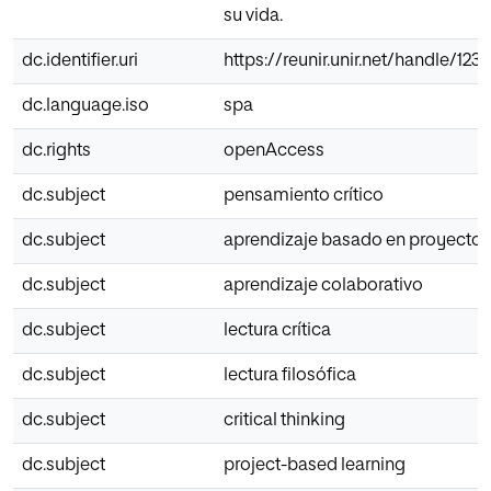
su vida.
dc.identifier.uri
https://reunir.unir.net/handle/12
dc.language.iso
spa
dc.rights
openAccess
dc.subject
pensamiento crítico
dc.subject
aprendizaje basado en proyectos
dc.subject
aprendizaje colaborativo
dc.subject
lectura crítica
dc.subject
lectura filosófica
dc.subject
critical thinking
dc.subject
project-based learning