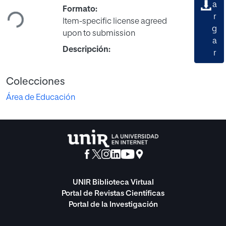
Cargando...
a
Formato:
r
Item-specific license agreed
g
upon to submission
a
Descripción:
r
Colecciones
Área de Educación
UNIR Biblioteca Virtual
Portal de Revistas Científicas
Portal de la Investigación