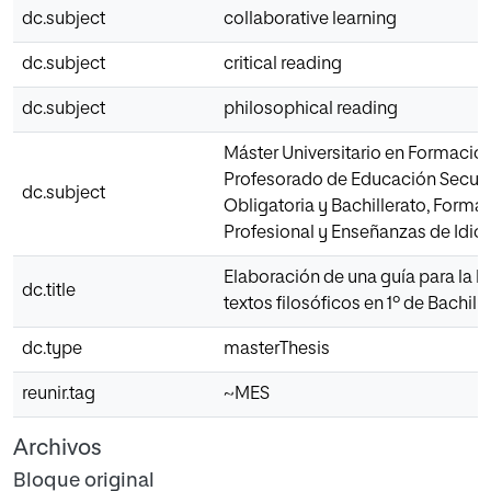
dc.subject
collaborative learning
dc.subject
critical reading
dc.subject
philosophical reading
Máster Universitario en Formación
Profesorado de Educación Secun
dc.subject
Obligatoria y Bachillerato, Forma
Profesional y Enseñanzas de Idi
Elaboración de una guía para la l
dc.title
textos filosóficos en 1º de Bachill
dc.type
masterThesis
reunir.tag
~MES
Archivos
Bloque original