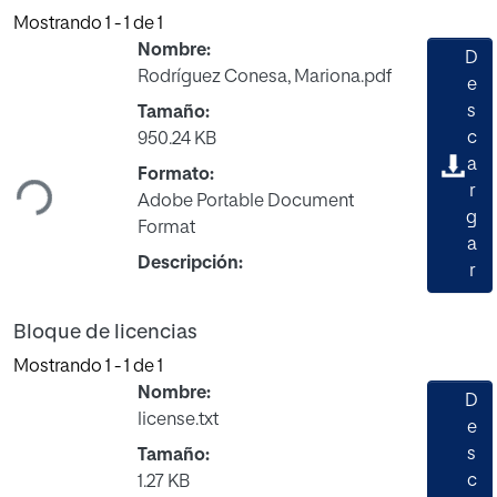
Mostrando
1 - 1 de 1
Nombre:
D
Rodríguez Conesa, Mariona.pdf
e
s
Tamaño:
Cargando...
c
950.24 KB
a
Formato:
r
Adobe Portable Document
g
Format
a
Descripción:
r
Bloque de licencias
Mostrando
1 - 1 de 1
Nombre:
D
license.txt
e
s
Tamaño:
c
1.27 KB