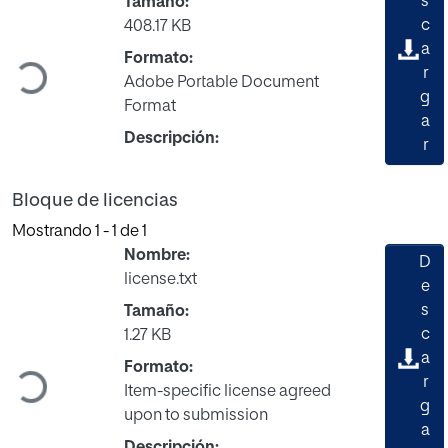
s
Tamaño:
c
408.17 KB
a
Formato:
Cargando...
r
Adobe Portable Document
g
Format
a
Descripción:
r
Bloque de licencias
Mostrando
1 - 1 de 1
Nombre:
D
license.txt
e
s
Tamaño:
c
1.27 KB
a
Formato:
Cargando...
r
Item-specific license agreed
g
upon to submission
a
Descripción: