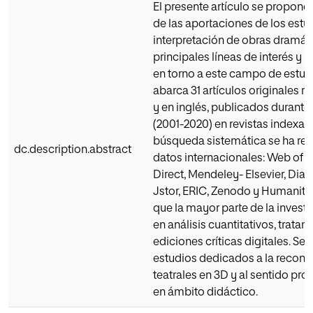
El presente artículo se propone
de las aportaciones de los estud
interpretación de obras dramáti
principales líneas de interés y 
en torno a este campo de estudi
abarca 31 artículos originales r
y en inglés, publicados durante
(2001-2020) en revistas indexa
búsqueda sistemática se ha rea
dc.description.abstract
datos internacionales: Web of 
Direct, Mendeley- Elsevier, Dial
Jstor, ERIC, Zenodo y Humanit
que la mayor parte de la invest
en análisis cuantitativos, tratam
ediciones críticas digitales. Se
estudios dedicados a la reconst
teatrales en 3D y al sentido pro
en ámbito didáctico.