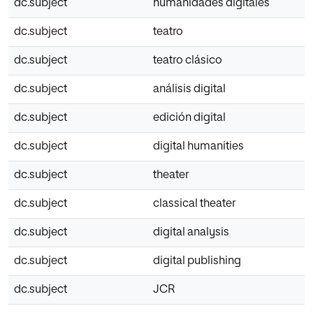
dc.subject
humanidades digitales
dc.subject
teatro
dc.subject
teatro clásico
dc.subject
análisis digital
dc.subject
edición digital
dc.subject
digital humanities
dc.subject
theater
dc.subject
classical theater
dc.subject
digital analysis
dc.subject
digital publishing
dc.subject
JCR