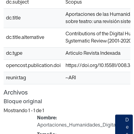
dc.subject
Scopus
Aportaciones de las Humanidade
dc.title
sobre teatro: una revisión siste
Contributions of the Digital Hum
dc.title.alternative
Systematic Review (2001-2020)
dc.type
Articulo Revista Indexada
opencost.publication.doi
https://doi.org/10.15581/008.38.
reunir.tag
~ARI
Archivos
Bloque original
Mostrando
1 - 1 de 1
Nombre:
D
Aportaciones_Humanidades_Digitales.pdf
e