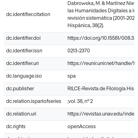
Dabrowska, M. & Martínez Nieto,
las Humanidades Digitales a los
dc.identifier.citation
revisión sistemática (2001-2020)
Hispánica, 38(2).
dc.identifier.doi
https://doi.org/10.15581/008.38.
dc.identifier.issn
0213-2370
dc.identifier.uri
https://reunir.unir.net/handle/
dc.language.iso
spa
dc.publisher
RILCE-Revista de Filología His
dc.relation.ispartofseries
;vol. 38, nº 2
dc.relation.uri
https://revistas.unav.edu/index
dc.rights
openAccess