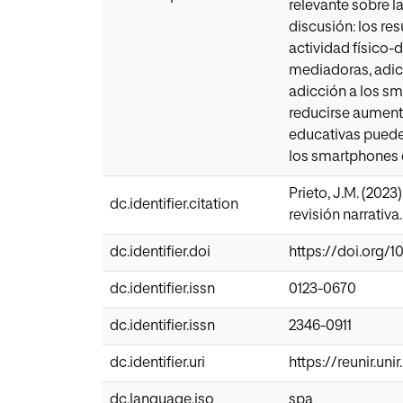
relevante sobre la
discusión: los re
actividad físico-d
mediadoras, adicc
adicción a los s
reducirse aumenta
educativas pueden 
los smartphones e
Prieto, J.M. (2023
dc.identifier.citation
revisión narrativa
dc.identifier.doi
https://doi.org/1
dc.identifier.issn
0123-0670
dc.identifier.issn
2346-0911
dc.identifier.uri
https://reunir.un
dc.language.iso
spa