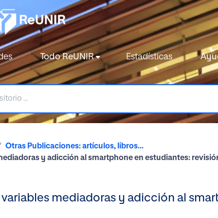
des
Todo ReUNIR
Estadísticas
Ayu
Otras Publicaciones: artículos, libros...
s mediadoras y adicción al smartphone en estudiantes: revisió
o, variables mediadoras y adicción al sma