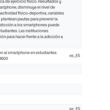
ca de ejercicio físico. Resultados y
artphone, disminuye el nivel de
nactividad físico-deportiva, variables
plantean pautas para prevenir la
 adicción a los smartphones puede
tudiantes. Las instituciones
ión para hacer frente a la adicción a
ción al smartphone en estudiantes:
es_ES
.1600
es_ES