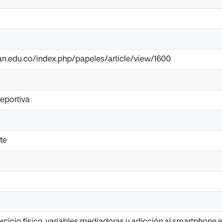
.uan.edu.co/index.php/papeles/article/view/1600
deportiva
te
ercicio físico, variables mediadoras y adicción al smartphone en