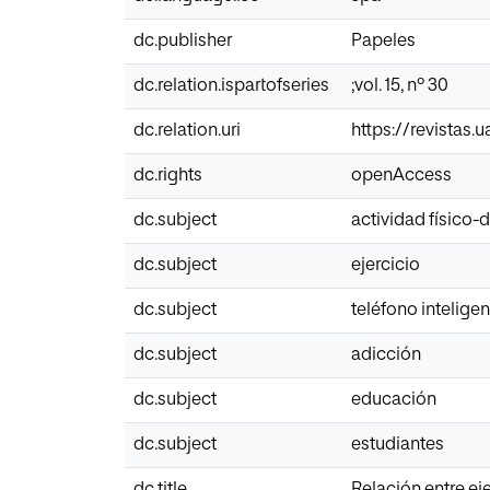
dc.publisher
Papeles
dc.relation.ispartofseries
;vol. 15, nº 30
dc.relation.uri
https://revistas
dc.rights
openAccess
dc.subject
actividad físico-
dc.subject
ejercicio
dc.subject
teléfono inteligen
dc.subject
adicción
dc.subject
educación
dc.subject
estudiantes
dc.title
Relación entre ej