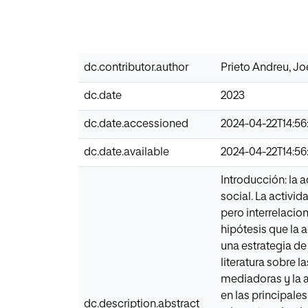
dc.contributor.author
Prieto Andreu, Jo
dc.date
2023
dc.date.accessioned
2024-04-22T14:56
dc.date.available
2024-04-22T14:56
Introducción: la 
social. La activi
pero interrelacio
hipótesis que la a
una estrategia de 
literatura sobre l
mediadoras y la a
en las principale
dc.description.abstract