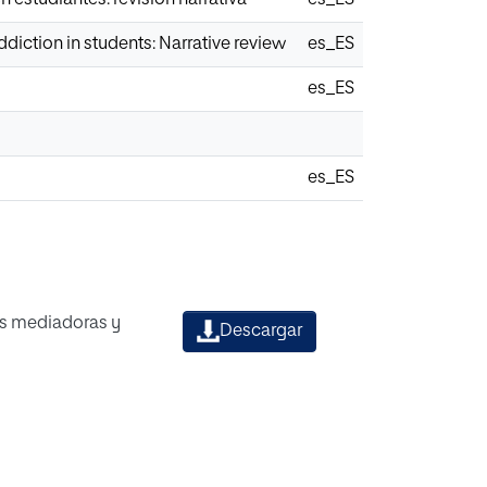
iction in students: Narrative review
es_ES
es_ES
es_ES
les mediadoras y
Descargar