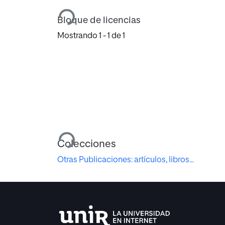
Cargando...
Bloque de licencias
Mostrando
1 - 1 de 1
Cargando...
Colecciones
Otras Publicaciones: artículos, libros...