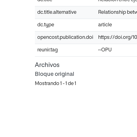
dc.title.alternative
Relationship betw
dc.type
article
opencost.publication.doi
https://doi.org/1
reunir.tag
~OPU
Archivos
Bloque original
Mostrando
1 - 1 de 1