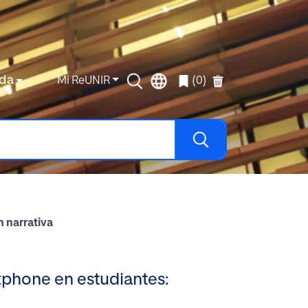
da
Mi ReUNIR
(0)
n narrativa
rtphone en estudiantes: