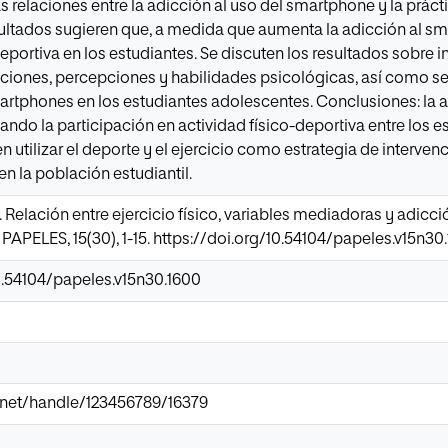
s relaciones entre la adicción al uso del smartphone y la prácti
sultados sugieren que, a medida que aumenta la adicción al sm
eportiva en los estudiantes. Se discuten los resultados sobre i
iones, percepciones y habilidades psicológicas, así como se 
martphones en los estudiantes adolescentes. Conclusiones: la
ndo la participación en actividad físico-deportiva entre los es
utilizar el deporte y el ejercicio como estrategia de intervenc
n la población estudiantil.
). Relación entre ejercicio físico, variables mediadoras y adic
. PAPELES, 15(30), 1-15. https://doi.org/10.54104/papeles.v15n30
0.54104/papeles.v15n30.1600
ir.net/handle/123456789/16379