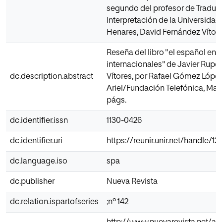
segundo del profesor de Traduc
Interpretación de la Universidad
Henares, David Fernández Vítore
Reseña del libro "el español en l
internacionales" de Javier Rupér
dc.description.abstract
Vítores, por Rafael Gómez Lópe
Ariel/Fundación Telefónica, Madr
págs.
dc.identifier.issn
1130-0426
dc.identifier.uri
https://reunir.unir.net/handle/
dc.language.iso
spa
dc.publisher
Nueva Revista
dc.relation.ispartofseries
;nº 142