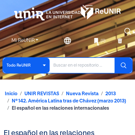
Mi ReUNIR
(0)
Todo ReUNIR
Inicio
UNIR REVISTAS
Nueva Revista
2013
Nº 142. América Latina tras de Chávez (marzo 2013)
El español en las relaciones internacionales
El español en las relaciones