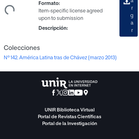
a
Formato:
ndo...
r
Item-specific license agreed
g
upon to submission
a
Descripción:
r
Colecciones
Nº 142. América Latina tras de Chávez (marzo 2013)
UNIR Biblioteca Virtual
Portal de Revistas Científicas
Portal de la Investigación