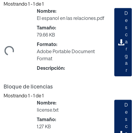
Mostrando
1 - 1 de 1
Nombre:
D
El espanol en las relaciones.pdf
e
s
Tamaño:
c
79.66 KB
a
Formato:
ndo...
r
Adobe Portable Document
g
Format
a
Descripción:
r
Bloque de licencias
Mostrando
1 - 1 de 1
Nombre:
D
license.txt
e
s
Tamaño:
c
1.27 KB