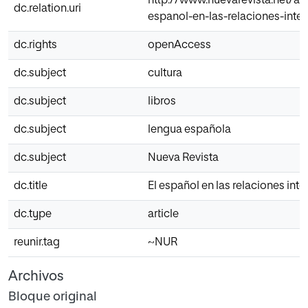
http://www.nuevarevista.net/art
dc.relation.uri
espanol-en-las-relaciones-inte
dc.rights
openAccess
dc.subject
cultura
dc.subject
libros
dc.subject
lengua española
dc.subject
Nueva Revista
dc.title
El español en las relaciones int
dc.type
article
reunir.tag
~NUR
Archivos
Bloque original