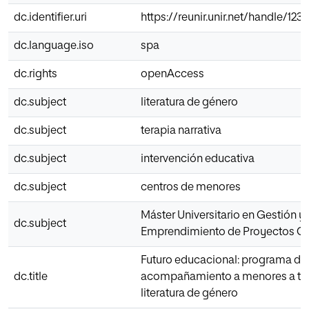
dc.identifier.uri
https://reunir.unir.net/handle/12
dc.language.iso
spa
dc.rights
openAccess
dc.subject
literatura de género
dc.subject
terapia narrativa
dc.subject
intervención educativa
dc.subject
centros de menores
Máster Universitario en Gestión y
dc.subject
Emprendimiento de Proyectos Cu
Futuro educacional: programa de
dc.title
acompañamiento a menores a tra
literatura de género