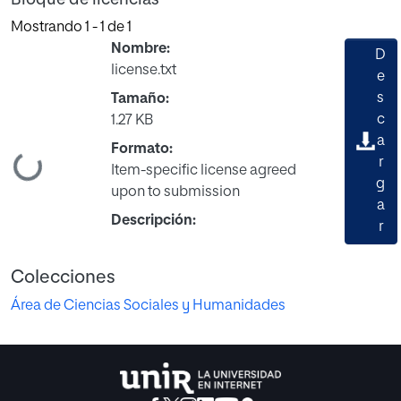
Mostrando
1 - 1 de 1
Nombre:
D
license.txt
e
s
Tamaño:
c
1.27 KB
a
Formato:
Cargando...
r
Item-specific license agreed
g
upon to submission
a
Descripción:
r
Colecciones
Área de Ciencias Sociales y Humanidades