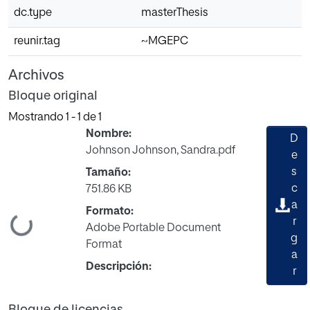
dc.type
masterThesis
reunir.tag
~MGEPC
Archivos
Bloque original
Mostrando
1 - 1 de 1
Nombre:
D
Johnson Johnson, Sandra.pdf
e
s
Tamaño:
c
751.86 KB
a
Formato:
Cargando...
r
Adobe Portable Document
g
Format
a
Descripción:
r
Bloque de licencias