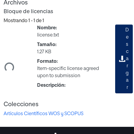
Archivos
Bloque de licencias
Mostrando
1 - 1 de 1
Nombre:
D
license.txt
e
s
Tamaño:
rgando...
c
1.27 KB
a
Formato:
r
Item-specific license agreed
g
upon to submission
a
Descripción:
r
Colecciones
Artículos Científicos WOS y SCOPUS