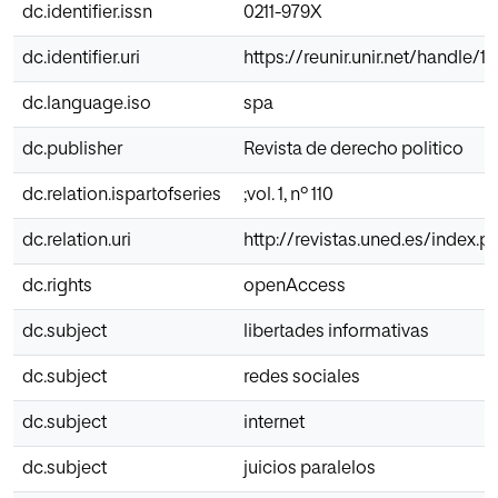
dc.identifier.issn
0211-979X
dc.identifier.uri
https://reunir.unir.net/handle/
dc.language.iso
spa
dc.publisher
Revista de derecho politico
dc.relation.ispartofseries
;vol. 1, nº 110
dc.relation.uri
http://revistas.uned.es/index.
dc.rights
openAccess
dc.subject
libertades informativas
dc.subject
redes sociales
dc.subject
internet
dc.subject
juicios paralelos