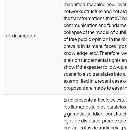
magnified, reaching new levels 
networks structure and net algo
the transformations that ICT hav
communication and fundamenta
collapse of the model of public c
dc.description
of free public opinion in the dig
prevails in its many faces "post-
knowledge, etc.". Therefore, we 
trials on fundamental rights and
show if the greater follow-up an
scenario also translates into a gr
exemplified in a recent case of 
proposals are made to ease the 
En el presente artículo se estu
los llamados juicios paralelos,
y garantías jurídico-constitucio
lejos de disiparse, parece que s
nuevas cotas de audiencia y seg