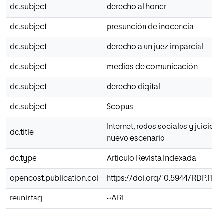
dc.subject
derecho al honor
dc.subject
presunción de inocencia
dc.subject
derecho a un juez imparcial
dc.subject
medios de comunicación
dc.subject
derecho digital
dc.subject
Scopus
Internet, redes sociales y juicio
dc.title
nuevo escenario
dc.type
Articulo Revista Indexada
opencost.publication.doi
https://doi.org/10.5944/RDP.110
reunir.tag
~ARI