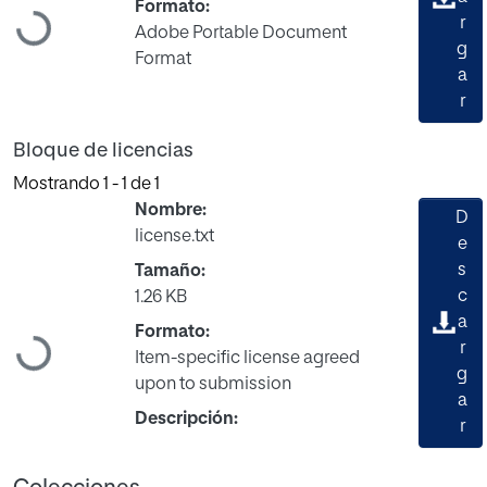
Formato:
r
Cargando...
Adobe Portable Document
g
Format
a
r
Bloque de licencias
Mostrando
1 - 1 de 1
Nombre:
D
license.txt
e
s
Tamaño:
c
1.26 KB
a
Formato:
r
Cargando...
Item-specific license agreed
g
upon to submission
a
Descripción:
r