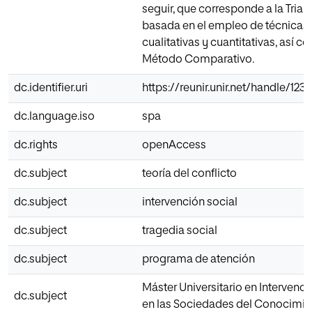
seguir, que corresponde a la Tria
basada en el empleo de técnicas
cualitativas y cuantitativas, así c
Método Comparativo.
dc.identifier.uri
https://reunir.unir.net/handle/123
dc.language.iso
spa
dc.rights
openAccess
dc.subject
teoría del conflicto
dc.subject
intervención social
dc.subject
tragedia social
dc.subject
programa de atención
Máster Universitario en Intervenci
dc.subject
en las Sociedades del Conocimie