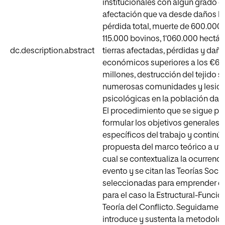
institucionales con algún grado d
afectación que va desde daños h
pérdida total, muerte de 600.000 
115.000 bovinos, 1‘060.000 hectár
dc.description.abstract
tierras afectadas, pérdidas y dañ
económicos superiores a los €6.
millones, destrucción del tejido s
numerosas comunidades y lesio
psicológicas en la población dam
El procedimiento que se sigue pa
formular los objetivos generales 
específicos del trabajo y continúa
propuesta del marco teórico a utili
cual se contextualiza la ocurrenci
evento y se citan las Teorías Soci
seleccionadas para emprender el 
para el caso la Estructural-Funcion
Teoría del Conflicto. Seguidamen
introduce y sustenta la metodolo