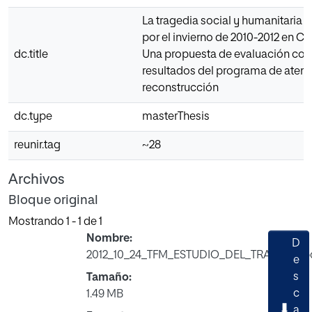
La tragedia social y humanitaria
por el invierno de 2010-2012 en C
dc.title
Una propuesta de evaluación con
resultados del programa de atenc
reconstrucción
dc.type
masterThesis
reunir.tag
~28
Archivos
Bloque original
Mostrando
1 - 1 de 1
Nombre:
D
2012_10_24_TFM_ESTUDIO_DEL_TRABAJO.p
e
s
Tamaño:
c
1.49 MB
a