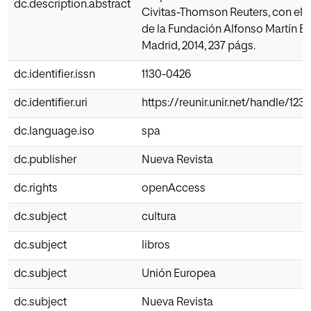
dc.description.abstract
Civitas-Thomson Reuters, con el p
de la Fundación Alfonso Martín E
Madrid, 2014, 237 págs.
dc.identifier.issn
1130-0426
dc.identifier.uri
https://reunir.unir.net/handle/12
dc.language.iso
spa
dc.publisher
Nueva Revista
dc.rights
openAccess
dc.subject
cultura
dc.subject
libros
dc.subject
Unión Europea
dc.subject
Nueva Revista