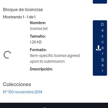
Bloque de licencias
Mostrando
1 - 1 de 1
Nombre:
D
license.txt
e
s
Tamaño:
c
1.26 KB
a
Formato:
gando...
r
Item-specific license agreed
g
upon to submission
a
Descripción:
r
Colecciones
Nº 150 noviembre 2014