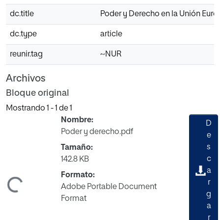
dc.title
Poder y Derecho en la Unión Eur
dc.type
article
reunir.tag
~NUR
Archivos
Bloque original
Mostrando
1 - 1 de 1
Nombre:
D
Poder y derecho.pdf
e
s
Tamaño:
c
142.8 KB
a
Formato:
gando...
r
Adobe Portable Document
g
Format
a
r