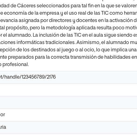
udad de Cáceres seleccionados para tal fin en la que se valore
de economía de la empresa y el uso real de las TIC como herra
levancia asignada por directores y docentes en la activación
al propósito, pero la metodología aplicada resulta poco moti
 el alumnado. La inclusión de las TIC en el aula sigue siendo 
caciones informáticas tradicionales. Asimismo, el alumnado m
epción de los destinados al juego o al ocio, lo que implica un
te preparados para la correcta transmisión de habilidades en
o profesional.
.net/handle/123456789/2176
dor
ria