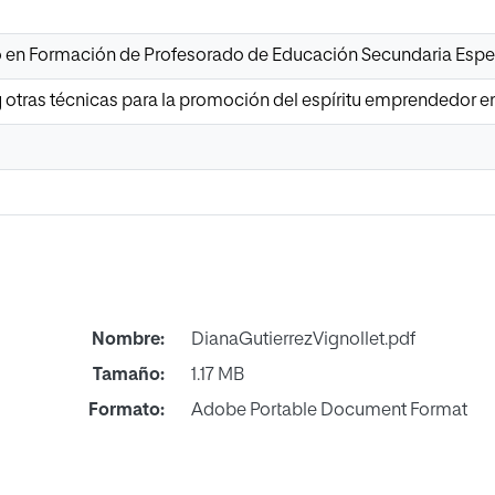
io en Formación de Profesorado de Educación Secundaria Esp
 y otras técnicas para la promoción del espíritu emprendedor en
Nombre:
DianaGutierrezVignollet.pdf
Tamaño:
1.17 MB
Formato:
Adobe Portable Document Format