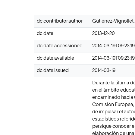
dc.contributor.author
Gutiérrez-Vignollet
dc.date
2013-12-20
dc.date.accessioned
2014-03-19T09:23:1
dc.date.available
2014-03-19T09:23:1
dc.date.issued
2014-03-19
Durante la última d
en el ámbito educa
encaminado hacia u
Comisión Europea, n
de impulsar el auto
estadísticos referi
persigue conocer el 
elaboración de una 