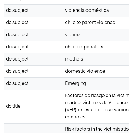
dc.subject
violencia doméstica
dc.subject
child to parent violence
dc.subject
victims
dc.subject
child perpetrators
dc.subject
mothers
dc.subject
domestic violence
dc.subject
Emerging
Factores de riesgo en la victim
madres víctimas de Violencia Fi
dc.title
(VFP): un estudio observacional
controles.
Risk factors in the victimisatio