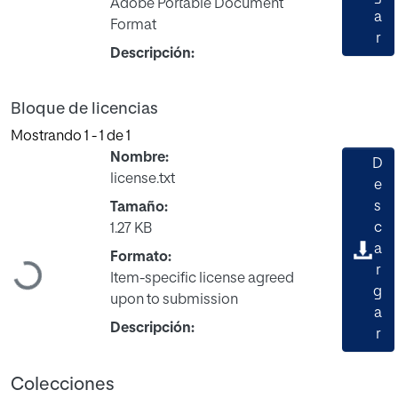
Adobe Portable Document
a
Format
r
Descripción:
Bloque de licencias
Mostrando
1 - 1 de 1
Nombre:
D
license.txt
e
s
Tamaño:
c
1.27 KB
a
Formato:
Cargando...
r
Item-specific license agreed
g
upon to submission
a
Descripción:
r
Colecciones