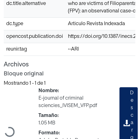
dc.title.alternative
who are victims of Filioparental
(FPV): an observational case-co
dc.type
Articulo Revista Indexada
opencost.publication.doi
https://doi.org/10.1387/inecs.2
reunir.tag
~ARI
Archivos
Bloque original
Mostrando
1 - 1 de 1
Nombre:
D
E-journal of criminal
e
sciencies_IVISEM_VFP.pdf
s
c
Tamaño:
a
1.05 MB
Cargando...
r
Formato:
g