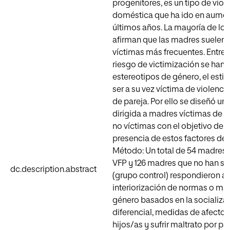
progenitores, es un tipo de viol
doméstica que ha ido en aumen
últimos años. La mayoría de los
afirman que las madres suelen s
víctimas más frecuentes. Entre 
riesgo de victimización se han 
estereotipos de género, el estil
ser a su vez víctima de violencia
de pareja. Por ello se diseñó u
dirigida a madres víctimas de 
no víctimas con el objetivo de id
presencia de estos factores de 
Método: Un total de 54 madres 
VFP y 126 madres que no han su
dc.description.abstract
(grupo control) respondieron a
interiorización de normas o m
género basados en la socializa
diferencial, medidas de afecto 
hijos/as y sufrir maltrato por par