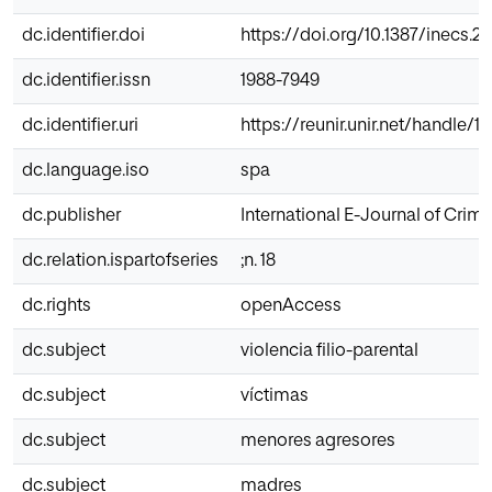
dc.identifier.doi
https://doi.org/10.1387/inecs.2
dc.identifier.issn
1988-7949
dc.identifier.uri
https://reunir.unir.net/handle/
dc.language.iso
spa
dc.publisher
International E-Journal of Crim
dc.relation.ispartofseries
;n. 18
dc.rights
openAccess
dc.subject
violencia filio-parental
dc.subject
víctimas
dc.subject
menores agresores
dc.subject
madres