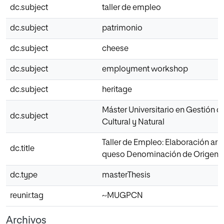
dc.subject
taller de empleo
dc.subject
patrimonio
dc.subject
cheese
dc.subject
employment workshop
dc.subject
heritage
Máster Universitario en Gestión d
dc.subject
Cultural y Natural
Taller de Empleo: Elaboración art
dc.title
queso Denominación de Origen 
dc.type
masterThesis
reunir.tag
~MUGPCN
Archivos