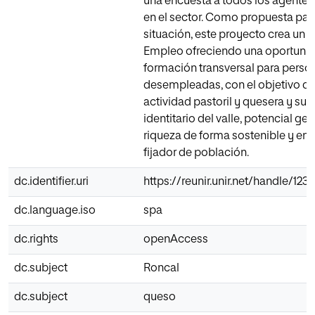
una encuesta a todos los agente
en el sector. Como propuesta para
situación, este proyecto crea un T
Empleo ofreciendo una oportuni
formación transversal para perso
desempleadas, con el objetivo de
actividad pastoril y quesera y su 
identitario del valle, potencial ge
riqueza de forma sostenible y en
fijador de población.
dc.identifier.uri
https://reunir.unir.net/handle/12
dc.language.iso
spa
dc.rights
openAccess
dc.subject
Roncal
dc.subject
queso