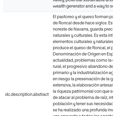
valley, potential sustainable an
wealth generator and a way to set
El pastoreo y el queso forman part
de Roncal desde hace siglos. Este,
noreste de Navarra, guarda preci
naturales y culturales. Es esta int
elementos culturales y naturales 
produce el queso de Roncal, el p
Denominación de Origen en Españ
actualidad, problemas como la 
rural, el progresivo abandono del 
primario y la industrialización ag
en riesgo la preservación de la g
extensiva, la elaboración artesan
la riqueza patrimonial con que se v
dc.description.abstract
de atacar al problema de raíz, inte
población y tener sus necesidades
se ha realizado una profunda inve