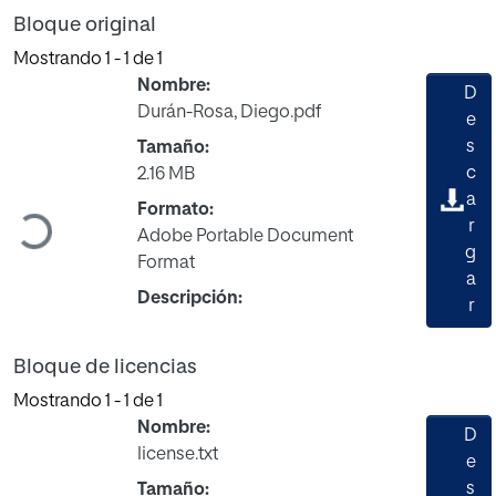
Bloque original
Mostrando
1 - 1 de 1
Nombre:
D
Durán-Rosa, Diego.pdf
e
s
Tamaño:
c
2.16 MB
a
Formato:
Cargando...
r
Adobe Portable Document
g
Format
a
Descripción:
r
Bloque de licencias
Mostrando
1 - 1 de 1
Nombre:
D
license.txt
e
s
Tamaño: