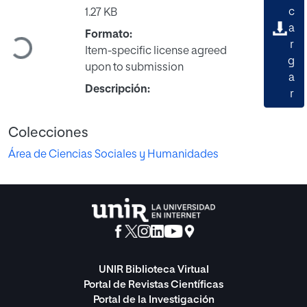
c
1.27 KB
a
Formato:
Cargando...
r
Item-specific license agreed
g
upon to submission
a
Descripción:
r
Colecciones
Área de Ciencias Sociales y Humanidades
UNIR Biblioteca Virtual
Portal de Revistas Científicas
Portal de la Investigación