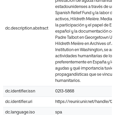
prestación de ayuda humanitaria
estadounidenses a través de una
Spanish Relief Fund y la labor 
activos, Hildreth Meière. Mediant
la participación y el papel de Es
dc.description.abstract
español y la documentación con
Padre Talbot en Georgetown Univ
Hildreth Meière en Archives of 
Institution en Washington, se an
actividades humanitarias de lo
preferentemente en España y los 
ayudas y qué importancia tuvie
propagandísticas que se vincula
humanitarios.
dc.identifier.issn
0213-5868
dc.identifier.uri
https://reunir.unir.net/handle/1
dc.language.iso
spa