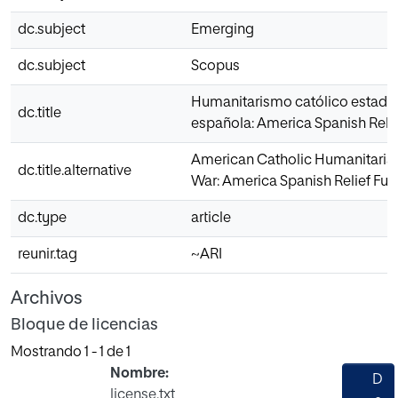
dc.subject
Emerging
dc.subject
Scopus
Humanitarismo católico estadoun
dc.title
española: America Spanish Relie
American Catholic Humanitarian
dc.title.alternative
War: America Spanish Relief Fun
dc.type
article
reunir.tag
~ARI
Archivos
Bloque de licencias
Mostrando
1 - 1 de 1
Nombre:
D
license.txt