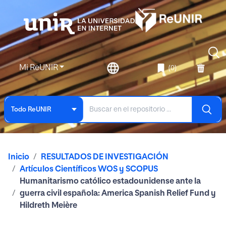
Mi ReUNIR
(0)
Todo ReUNIR
Inicio
RESULTADOS DE INVESTIGACIÓN
Artículos Científicos WOS y SCOPUS
Humanitarismo católico estadounidense ante la
guerra civil española: America Spanish Relief Fund y
Hildreth Meière