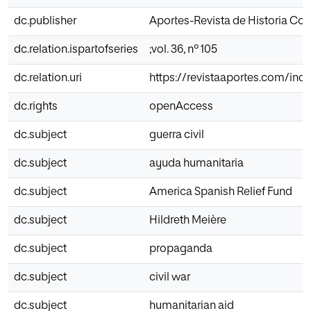
dc.publisher
Aportes-Revista de Historia C
dc.relation.ispartofseries
;vol. 36, nº 105
dc.relation.uri
https://revistaaportes.com/ind
dc.rights
openAccess
dc.subject
guerra civil
dc.subject
ayuda humanitaria
dc.subject
America Spanish Relief Fund
dc.subject
Hildreth Meière
dc.subject
propaganda
dc.subject
civil war
dc.subject
humanitarian aid