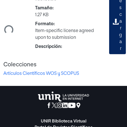
e
s
Tamaño:
gando...
c
1.27 KB
a
Formato:
r
Item-specific license agreed
g
upon to submission
a
Descripción:
r
Colecciones
Artículos Científicos WOS y SCOPUS
UNIR Biblioteca Virtual