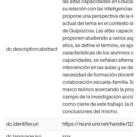
las altas capacidades en Educació
su relación con las inteligencias m
propone una perspectiva de la re
actual del tema en el contexto de 
de Guipúzcoa. Las altas capacid
proponen aludiendo a varios aspe
ellos, se define el término, se apo
dc.description.abstract
características de los alumnos co
capacidades, se señalan alternati
intervención en las aulas y se des
necesidad de formación docente,
colaboración escuela-familia. Se 
marco teórico acercando la propu
campo de la investigación acción
como cierre de este trabajo, la di
conclusiones del mismo.
dc.identifier.uri
https://reunir.unir.net/handle/12
dc.language.iso
spa