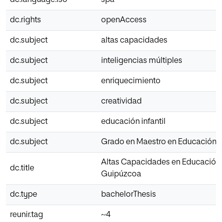
dc.rights
openAccess
dc.subject
altas capacidades
dc.subject
inteligencias múltiples
dc.subject
enriquecimiento
dc.subject
creatividad
dc.subject
educación infantil
dc.subject
Grado en Maestro en Educación In
Altas Capacidades en Educación I
dc.title
Guipúzcoa
dc.type
bachelorThesis
reunir.tag
~4