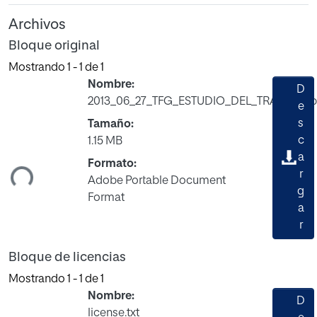
Archivos
Bloque original
Mostrando
1 - 1 de 1
Nombre:
D
2013_06_27_TFG_ESTUDIO_DEL_TRABAJO.p
e
s
Tamaño:
c
1.15 MB
ando...
a
Formato:
r
Adobe Portable Document
g
Format
a
r
Bloque de licencias
Mostrando
1 - 1 de 1
Nombre:
D
license.txt