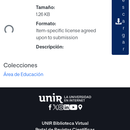
e
s
Tamaño:
c
1.26 KB
ando...
a
Formato:
r
Item-specific license agreed
g
upon to submission
a
Descripción:
r
Colecciones
Área de Educación
UNIR Biblioteca Virtual
Portal de Revistas Científicas