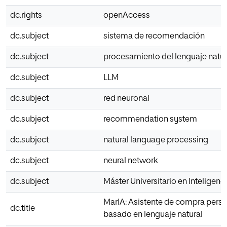
dc.rights
openAccess
dc.subject
sistema de recomendación
dc.subject
procesamiento del lenguaje natur
dc.subject
LLM
dc.subject
red neuronal
dc.subject
recommendation system
dc.subject
natural language processing
dc.subject
neural network
dc.subject
Máster Universitario en Inteligencia
MarIA: Asistente de compra pers
dc.title
basado en lenguaje natural