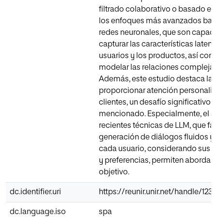
filtrado colaborativo o basado en
los enfoques más avanzados bas
redes neuronales, que son capac
capturar las características latent
usuarios y los productos, así co
modelar las relaciones complejas 
Además, este estudio destaca la 
proporcionar atención personaliz
clientes, un desafío significativo e
mencionado. Especialmente, el a
recientes técnicas de LLM, que faci
generación de diálogos fluidos y
cada usuario, considerando sus 
y preferencias, permiten abordar 
objetivo.
dc.identifier.uri
https://reunir.unir.net/handle/12
dc.language.iso
spa