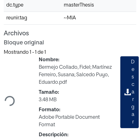
dc.type
masterThesis
reunir.tag
~MIA
Archivos
Bloque original
Mostrando
1 - 1 de 1
Nombre:
D
Bermejo Collado, Fidel; Martínez
e
Ferreiro, Susana; Salcedo Puyo,
s
Cargando...
Eduardo.pdf
c
a
Tamaño:
r
3.48 MB
g
Formato:
a
Adobe Portable Document
r
Format
Descripción: