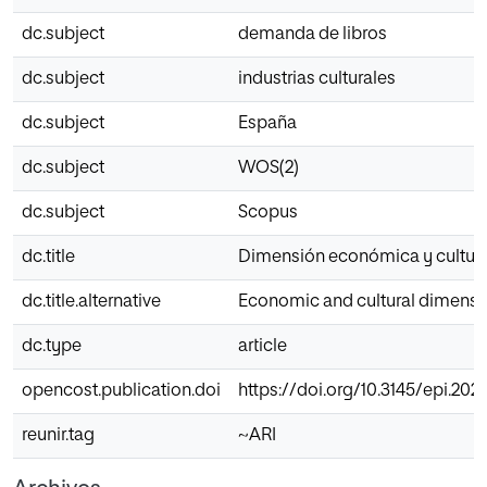
dc.subject
demanda de libros
dc.subject
industrias culturales
dc.subject
España
dc.subject
WOS(2)
dc.subject
Scopus
dc.title
Dimensión económica y cultural
dc.title.alternative
Economic and cultural dimensio
dc.type
article
opencost.publication.doi
https://doi.org/10.3145/epi.2021
reunir.tag
~ARI