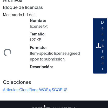
Archivos
Bloque de licencias
Mostrando
1 - 1 de 1
Nombre:
D
license.txt
e
s
Tamaño:
c
1.27 KB
ando...
a
Formato:
r
Item-specific license agreed
g
upon to submission
a
Descripción:
r
Colecciones
Artículos Científicos WOS y SCOPUS