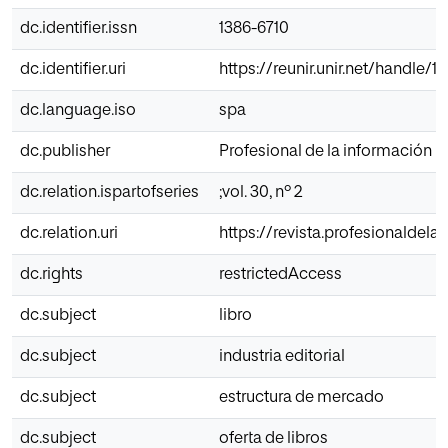
dc.identifier.issn
1386-6710
dc.identifier.uri
https://reunir.unir.net/handle/
dc.language.iso
spa
dc.publisher
Profesional de la información
dc.relation.ispartofseries
;vol. 30, nº 2
dc.relation.uri
https://revista.profesionaldel
dc.rights
restrictedAccess
dc.subject
libro
dc.subject
industria editorial
dc.subject
estructura de mercado
dc.subject
oferta de libros