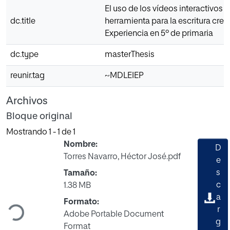
El uso de los vídeos interactivos
dc.title
herramienta para la escritura creat
Experiencia en 5º de primaria
dc.type
masterThesis
reunir.tag
~MDLEIEP
Archivos
Bloque original
Mostrando
1 - 1 de 1
Nombre:
D
Torres Navarro, Héctor José.pdf
e
s
Tamaño:
c
1.38 MB
a
Cargando...
Formato:
r
Adobe Portable Document
g
Format