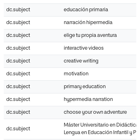
dc.subject
educación primaria
dc.subject
narración hipermedia
dc.subject
elige tu propia aventura
dc.subject
interactive videos
dc.subject
creative writing
dc.subject
motivation
dc.subject
primary education
dc.subject
hypermedia narration
dc.subject
choose your own adventure
Máster Universitario en Didáctica 
dc.subject
Lengua en Educación Infantil y Pr