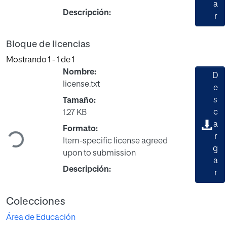
a
Descripción:
r
Bloque de licencias
Mostrando
1 - 1 de 1
Nombre:
D
license.txt
e
s
Tamaño:
c
1.27 KB
a
Cargando...
Formato:
r
Item-specific license agreed
g
upon to submission
a
Descripción:
r
Colecciones
Área de Educación