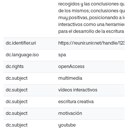
recogidos y las conclusiones que
de los mismos; conclusiones que
muy positivas, posicionando a lo
interactivos como una herramien
para el desarrollo de la escritura c
dc.identifier.uri
https://reunir.unir.net/handle/12
dc.language.iso
spa
dc.rights
openAccess
dc.subject
multimedia
dc.subject
vídeos interactivos
dc.subject
escritura creativa
dc.subject
motivación
dc.subject
youtube