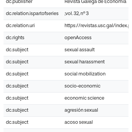
dc.publisher
Revista Galega de Economía
dc.relation.ispartofseries
;vol. 32, nº 3
dc.relation.uri
https://revistas.usc.gal/index.
dc.rights
openAccess
dc.subject
sexual assault
dc.subject
sexual harassment
dc.subject
social mobilization
dc.subject
socio-economic
dc.subject
economic science
dc.subject
agresión sexual
dc.subject
acoso sexual