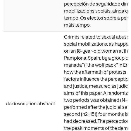
percepción de seguridade dimi
mobilizacións sociais, aínda q
tempo. Os efectos sobre a perc
máis tempo.
Crimes related to sexual abuse 
social mobilizations, as happen
on an 18-year-old woman at the 
Pamplona, Spain, by a group of
manada” (“the wolf pack” in Eng
how the aftermath of protests
factors influence the perceptions
and justice, measured as judicia
aims of this paper. A randomize
two periods was obtained (N=605
dc.description.abstract
performed after the judicial sen
second (n2=151) four months late
had decreased. The perception o
the peak moments of the demonst