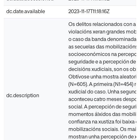
dc.date.available
2023-11-17T11:18:16Z
Os delitos relacionados con ab
violacións xeran grandes mobili
o caso da banda denominada "
as secuelas das mobilizacións s
socioeconómicos na percepció
seguridade e a percepción de 
decisións xudiciais, son os obx
Obtívose unha mostra aleatoria 
(N=605). A primeira (N1=454) re
xudicial do caso. Unha segunda
dc.description
aconteceu catro meses despois
social. A percepción de seguri
momentos álxidos das mobiliza
confianza na xustiza foi baixa e
mobilizacións sociais. Os maior
mostran unha percepción de xus