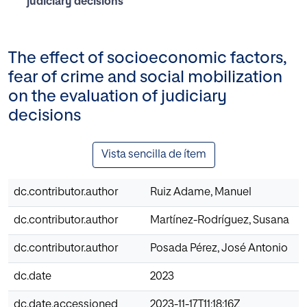
judiciary decisions
The effect of socioeconomic factors,
fear of crime and social mobilization
on the evaluation of judiciary
decisions
Vista sencilla de ítem
dc.contributor.author
Ruiz Adame, Manuel
dc.contributor.author
Martínez-Rodríguez, Susana
dc.contributor.author
Posada Pérez, José Antonio
dc.date
2023
dc.date.accessioned
2023-11-17T11:18:16Z