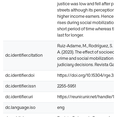
justice was low and fell after pr
streets although its perceptio
higher income earners. Hence, t
rises during social mobilization
short period of time whereas the 
last for longer.
Ruiz-Adame, M., Rodríguez, S. M
A. (2023). The effect of socioec
dc.identifier.citation
crime and social mobilization o
judiciary decisions. Revista Ga
dc.identifier.doi
https://doi.org/10.15304/rge.32
dc.identifier.issn
2255-5951
dc.identifier.uri
https://reunir.unir.net/handle/
dc.language.iso
eng