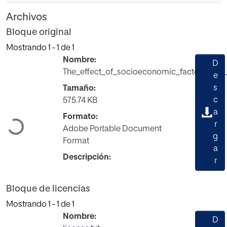
Archivos
Bloque original
Mostrando
1 - 1 de 1
Nombre:
D
The_effect_of_socioeconomic_factors_fear_
e
s
Tamaño:
c
575.74 KB
a
Formato:
r
Cargando...
Adobe Portable Document
g
Format
a
Descripción:
r
Bloque de licencias
Mostrando
1 - 1 de 1
Nombre:
D