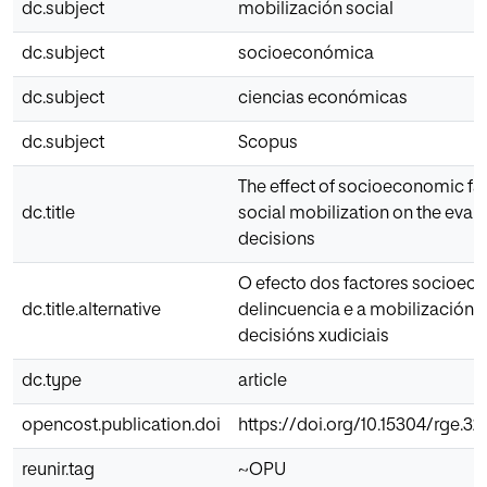
dc.subject
mobilización social
dc.subject
socioeconómica
dc.subject
ciencias económicas
dc.subject
Scopus
The effect of socioeconomic fac
dc.title
social mobilization on the evalu
decisions
O efecto dos factores socioec
dc.title.alternative
delincuencia e a mobilización s
decisións xudiciais
dc.type
article
opencost.publication.doi
https://doi.org/10.15304/rge.32
reunir.tag
~OPU