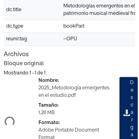
Metodologías emergentes en el e
dc.title
patrimonio musical medieval fra
dc.type
bookPart
reunir.tag
~OPU
Archivos
Bloque original
Mostrando
1 - 1 de 1
Nombre:
D
2025_Metodología emergentes
e
en el estudio.pdf
s
c
Tamaño:
a
1.26 MB
ndo...
r
Formato:
g
Adobe Portable Document
a
Format