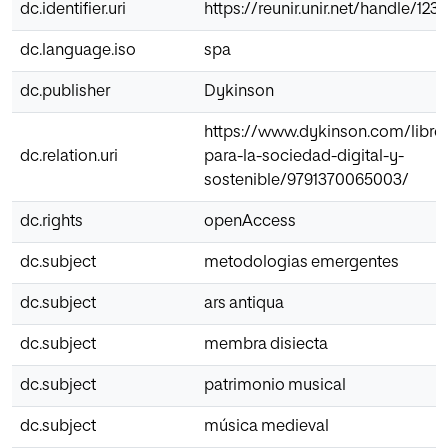
dc.identifier.uri
https://reunir.unir.net/handle/12
dc.language.iso
spa
dc.publisher
Dykinson
https://www.dykinson.com/libro
dc.relation.uri
para-la-sociedad-digital-y-
sostenible/9791370065003/
dc.rights
openAccess
dc.subject
metodologias emergentes
dc.subject
ars antiqua
dc.subject
membra disiecta
dc.subject
patrimonio musical
dc.subject
música medieval