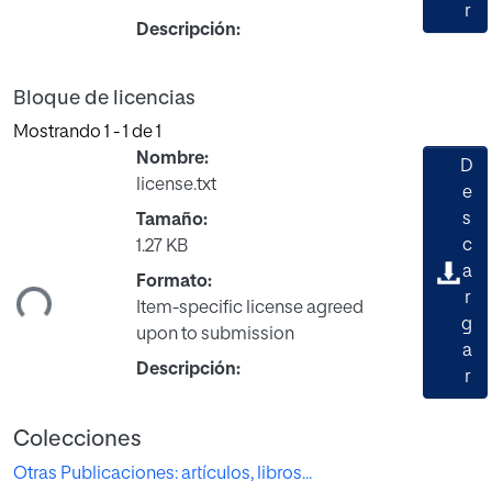
r
Descripción:
Bloque de licencias
Mostrando
1 - 1 de 1
Nombre:
D
license.txt
e
s
Tamaño:
c
1.27 KB
a
Formato:
ndo...
r
Item-specific license agreed
g
upon to submission
a
Descripción:
r
Colecciones
Otras Publicaciones: artículos, libros...