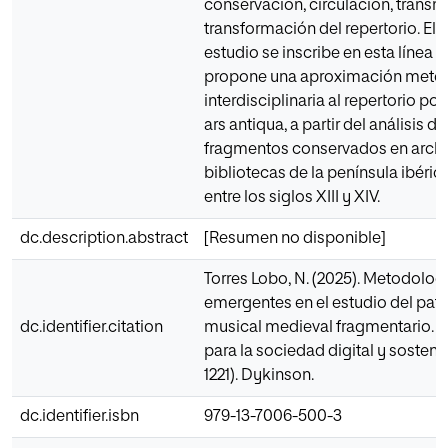
conservación, circulación, transm
transformación del repertorio. El 
estudio se inscribe en esta línea cr
propone una aproximación meto
interdisciplinaria al repertorio pol
ars antiqua, a partir del análisis de
fragmentos conservados en archi
bibliotecas de la península ibéric
entre los siglos XIII y XIV.
dc.description.abstract
[Resumen no disponible]
Torres Lobo, N. (2025). Metodolog
emergentes en el estudio del pat
dc.identifier.citation
musical medieval fragmentario. I
para la sociedad digital y sostenib
1221). Dykinson.
dc.identifier.isbn
979-13-7006-500-3